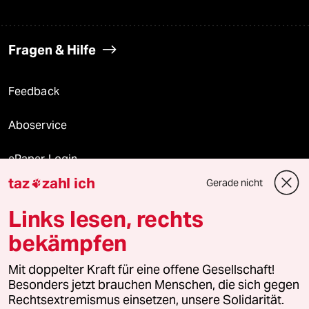
Fragen & Hilfe
Feedback
Aboservice
ePaper Login
taz
zahl ich
Gerade nicht

Downloads für Abonnierende
Links lesen, rechts
bekämpfen
© 2026 taz Verlags und Vertriebs GmbH
Alle Rechte vorbehalten. Bei rechtlichen Fragen oder für Genehmigungen
Mit doppelter Kraft für eine offene Gesellschaft!
wenden Sie sich bitte an
lizenzen@taz.de
Besonders jetzt brauchen Menschen, die sich gegen
Rechtsextremismus einsetzen, unsere Solidarität.