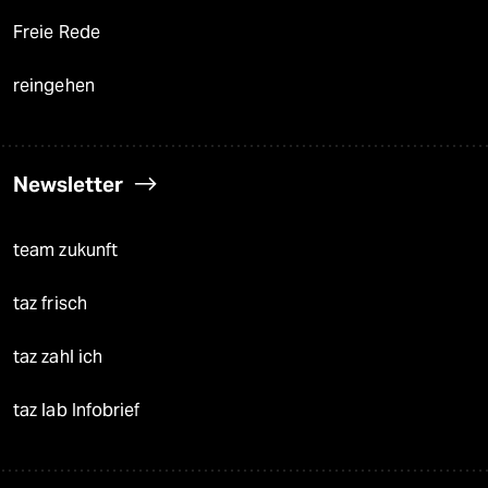
Freie Rede
reingehen
Newsletter
team zukunft
taz frisch
taz zahl ich
taz lab Infobrief