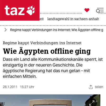

taz zahl ich
autowahn
hitze
arbeit
landtagswahl in sachsen-anhalt

taz zahl ich
ik
Regime kappt Verbindungen ins Internet: Wie Ägypten offline gi
taz zahl ich
themen
Regime kappt Verbindungen ins Internet
Wie Ägypten offline ging
politik
Dass ein Land alle Kommunikationskanäle sperrt, ist
öko
einzigartig in der neueren Geschichte. Die
ägyptische Regierung hat das nun getan - mit
gesellschaft
einfachen Mitteln.
kultur
28.1.2011
15:27 Uhr
teilen
sport