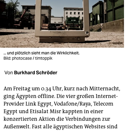
berlin
nord
wahrheit
verlag
verlag
... und plötzlich sieht man die Wirklichkeit.
Bild: photocase / timtoppik
veranstaltungen
Von
Burkhard Schröder
shop
fragen & hilfe
Am Freitag um 0.34 Uhr, kurz nach Mitternacht,
ging Ägypten offline. Die vier großen Internet-
unterstützen
Provider Link Egypt, Vodafone/Raya, Telecom
abo
Egypt und Etisalat Misr kappten in einer
konzertierten Aktion die Verbindungen zur
genossenschaft
Außenwelt. Fast alle ägyptischen Websites sind