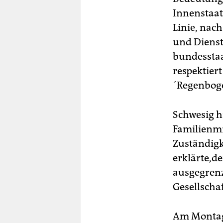
Innenstaat
Linie, nac
und Dienst
bundesstaa
respektier
´Regenboge
Schwesig h
Familienmin
Zuständigk
erklärte,d
ausgegrenz
Gesellschaf
Am Montag 