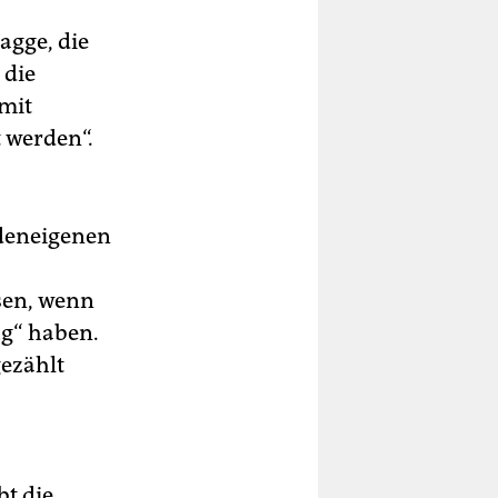
agge, die
 die
mit
 werden“.
deneigenen
sen, wenn
ug“ haben.
gezählt
bt die