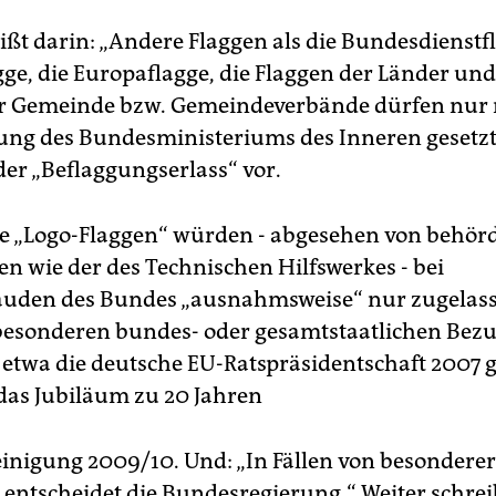
ißt darin: „Andere Flaggen als die Bundesdienstfl
ge, die Europaflagge, die Flaggen der Länder und
er Gemeinde bzw. Gemeindeverbände dürfen nur 
g des Bundesministeriums des Inneren gesetzt
der „Beflaggungserlass“ vor.
e „Logo-Flaggen“ würden - abgesehen von behör
en wie der des Technischen Hilfswerkes - bei
äuden des Bundes „ausnahmsweise“ nur zugelas
„besonderen bundes- oder gesamtstaatlichen Bez
etwa die deutsche EU-Ratspräsidentschaft 2007 
das Jubiläum zu 20 Jahren
inigung 2009/10. Und: „In Fällen von besonderer
entscheidet die Bundesregierung.“ Weiter schrei