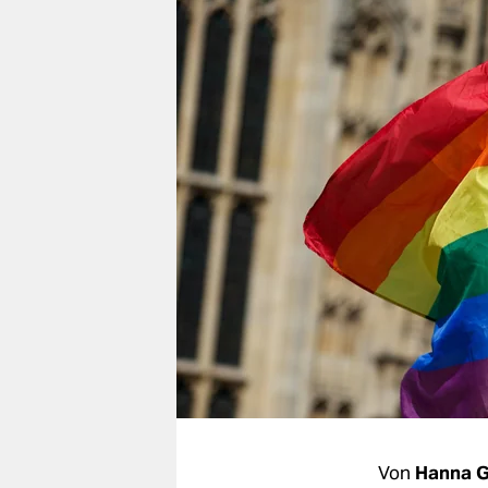
berlin
nord
wahrheit
verlag
verlag
veranstaltungen
shop
fragen & hilfe
unterstützen
abo
genossenschaft
Von
Hanna 