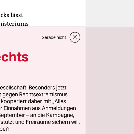
cks lässt
nisteriums
tseite.
Gerade nicht
itag
ür Vielfalt
echts
sdamer
e.
n. Schon
esellschaft! Besonders jetzt
 Straße,
rt gegen Rechtsextremismus
z kooperiert daher mit „Alles
nd
ller Einnahmen aus Anmeldungen
 den 1990er
. September – an die Kampagne,
und vielen
rstützt und Freiräume sichern will,
isst.
bei?