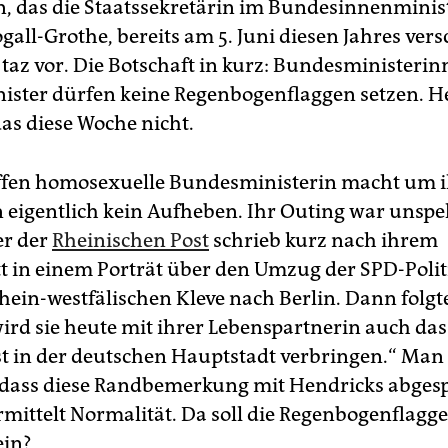
 das die Staatssekretärin im Bundesinnenminis
gall-Grothe, bereits am 5. Juni diesen Jahres vers
r taz vor. Die Botschaft in kurz: Bundesministeri
ster dürfen keine Regenbogenflaggen setzen. H
s diese Woche nicht.
offen homosexuelle Bundesministerin macht um 
n eigentlich kein Aufheben. Ihr Outing war unspe
er der
Rheinischen Post
schrieb kurz nach ihrem
t in einem Porträt über den Umzug der SPD-Polit
ein-westfälischen Kleve nach Berlin. Dann folgte
ird sie heute mit ihrer Lebenspartnerin auch das
est in der deutschen Hauptstadt verbringen.“ Man
 dass diese Randbemerkung mit Hendricks abges
rmittelt Normalität. Da soll die Regenbogenflagge
ein?