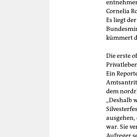
entnehmen,
Cornelia Ro
Es liegt de
Bundesmini
kümmert da
Die erste 
Privatlebe
Ein Report
Amtsantrit
dem nordrh
„Deshalb w
Silvesterf
ausgehen,
war. Sie ve
Aufreger s