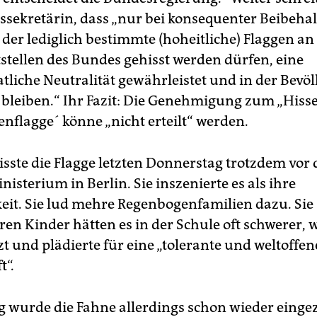
ssekretärin, dass „nur bei konsequenter Beibeha
h der lediglich bestimmte (hoheitliche) Flaggen a
stellen des Bundes gehisst werden dürfen, eine
tliche Neutralität gewährleistet und in der Bevö
t bleiben.“ Ihr Fazit: Die Genehmigung zum „Hiss
nflagge´ könne „nicht erteilt“ werden.
isste die Flagge letzten Donnerstag trotzdem vor
isterium in Berlin. Sie inszenierte es als ihre
eit. Sie lud mehre Regenbogenfamilien dazu. Sie
eren Kinder hätten es in der Schule oft schwerer,
t und plädierte für eine „tolerante und weltoffen
t“.
wurde die Fahne allerdings schon wieder einge