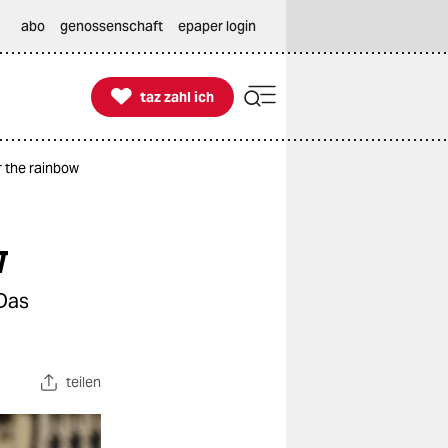
abo
genossenschaft
epaper login

taz zahl ich
taz zahl ich
 the rainbow
w
Das
teilen