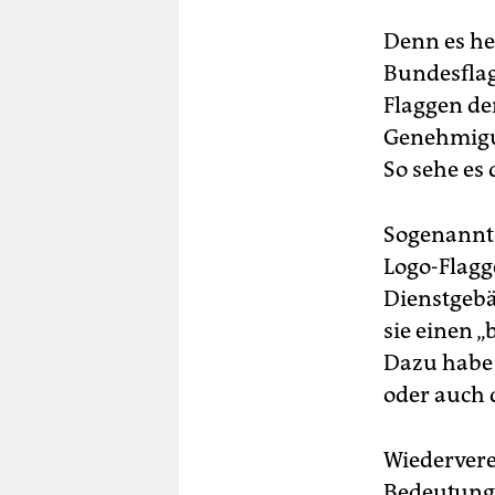
Denn es he
Bundesflag
Flaggen d
Genehmigun
So sehe es 
Sogenannt
Logo-Flagg
Dienstgeb
sie einen 
Dazu habe 
oder auch 
Wiedervere
Bedeutung 