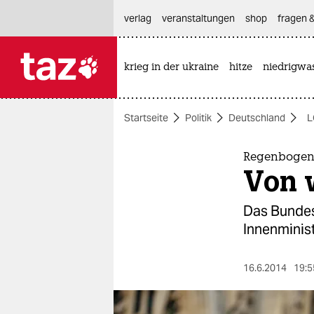
hautnavigation anspringen
hauptinhalt anspringen
footer anspringen
verlag
veranstaltungen
shop
fragen &
krieg in der ukraine
hitze
niedrigwa

taz zahl ich
taz zahl ich
Startseite
Politik
Deutschland
L
themen
politik
Regenbogenf
Von 
öko
Das Bundes
gesellschaft
Innenminist
kultur
16.6.2014
19:5
sport