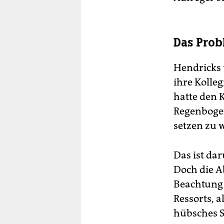
Das Prob
Hendricks 
ihre Kolle
hatte den K
Regenbogen
setzen zu w
Das ist da
Doch die A
Beachtung 
Ressorts, 
hübsches S