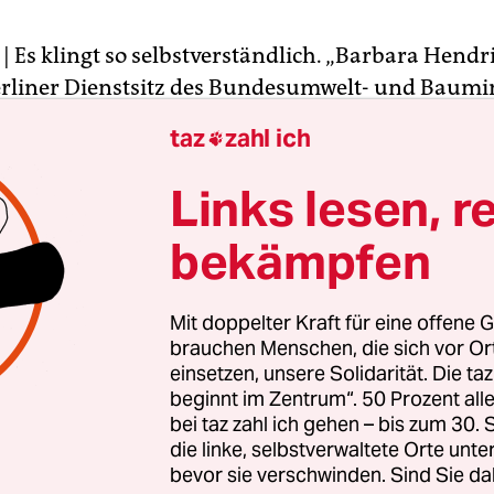
| Es klingt so selbstverständlich. „Barbara Hendri
rliner Dienstsitz des Bundesumwelt- und Baumi
genflagge hissen.“ So liest es sich auf der Interne
taz
zahl ich

er
schickten Hendricks Mitarbeiter am letzten Fre
Foto und texteten: „#BMHendricks setzt Zeichen f
Links lesen, r
nz.“ Seither hängt vor dem Ministerium am Pot
bekämpfen
erlin neben der Deutschland- die Regenbogenfahn
der Christopher Street Day, besser: die CSD-Saiso
Mit doppelter Kraft für eine offene G
gehen in diesen Wochen weltweit Menschen auf die
brauchen Menschen, die sich vor O
einsetzen, unsere Solidarität. Die ta
 Rechte von Schwulen, Lesben, Transsexuellen u
beginnt im Zentrum“. 50 Prozent a
rn, Inter- und Bisexuellen einzutreten. Und seit
bei taz zahl ich gehen – bis zum 30
 hieß es im Hause von Hendricks, werde in Berlin 
die linke, selbstverwaltete Orte unte
s Landes an Rathäusern die Regenbogenflagge geh
bevor sie verschwinden. Sind Sie da