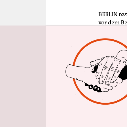
epaper login
BERLIN
taz
vor dem Be
die Regenbo
Über
Twitt
zudem ein 
und Tolera
Platz in B
Anlass ist 
seit 1979 
um für die
Transgende
Jahren, so
Städten de