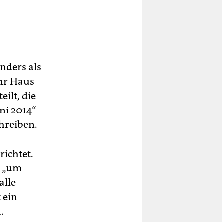
nders als
Ihr Haus
ilt, die
ni 2014“
chreiben.
richtet.
e „um
alle
 ein
.