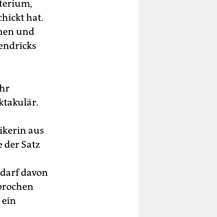
terium,
chickt hat.
nnen und
endricks
ihr
ktakulär.
ikerin aus
 der Satz
 darf davon
prochen
 ein