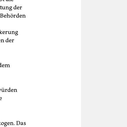
ltung der
n Behörden
lkerung
en der
 dem
 würden
e
zogen. Das