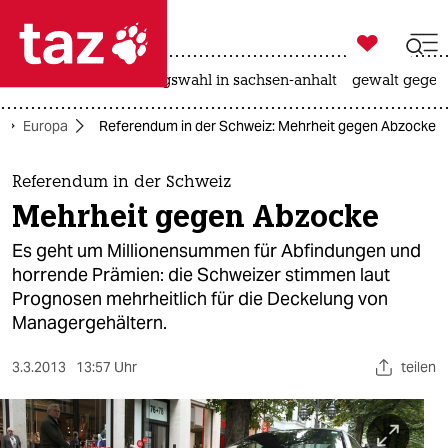

taz zahl ich
hitze
surfen
landtagswahl in sachsen-anhalt
gewalt gegen

taz zahl ich
Europa
Referendum in der Schweiz: Mehrheit gegen Abzocke
taz zahl ich
themen
Referendum in der Schweiz
Mehrheit gegen Abzocke
politik
Es geht um Millionensummen für Abfindungen und
öko
horrende Prämien: die Schweizer stimmen laut
Prognosen mehrheitlich für die Deckelung von
gesellschaft
Managergehältern.
kultur
3.3.2013
13:57 Uhr
teilen
sport