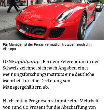
berlin
nord
wahrheit
verlag
verlag
Für Manager ist der Ferrari vermutlich trotzdem noch drin.
Bild: dpa
veranstaltungen
GENF
afp/dpa/ap
| Bei dem Referendum in der
shop
Schweiz zeichnet sich nach Angaben eines
fragen & hilfe
Meinungsforschungsinstituts eine deutliche
Mehrheit für eine Deckelung von
unterstützen
Managergehältern ab.
abo
Nach ersten Prognosen stimmte eine Mehrheit
genossenschaft
von rund 60 Prozent für die Abschaffung von