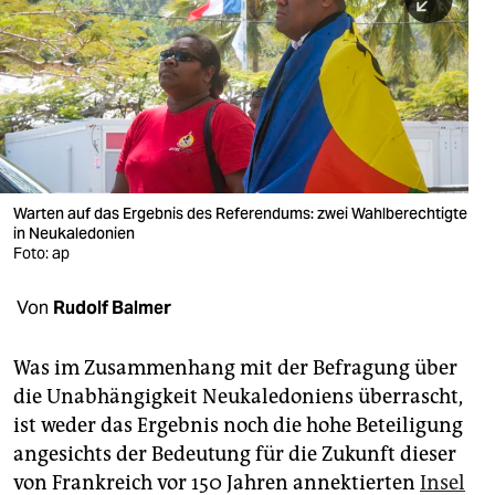
berlin
nord
wahrheit
verlag
verlag
Warten auf das Ergebnis des Referendums: zwei Wahlberechtigte
in Neukaledonien
veranstaltungen
Foto: ap
shop
Von
Rudolf Balmer
fragen & hilfe
unterstützen
Was im Zusammenhang mit der Befragung über
die Unabhängigkeit Neukaledoniens überrascht,
abo
ist weder das Ergebnis noch die hohe Beteiligung
angesichts der Bedeutung für die Zukunft dieser
genossenschaft
von Frankreich vor 150 Jahren annektierten
Insel