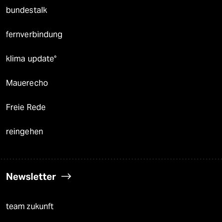
bundestalk
fernverbindung
klima update°
Mauerecho
Freie Rede
reingehen
Newsletter
team zukunft