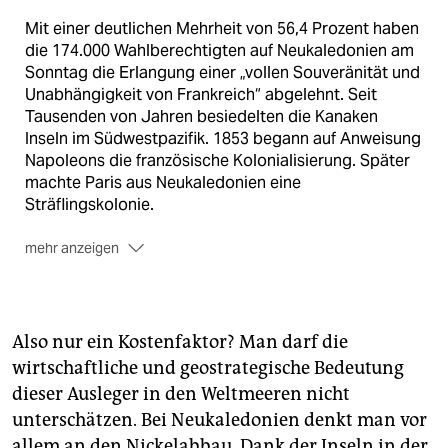
Mit einer deutlichen Mehrheit von 56,4 Prozent haben
die 174.000 Wahlberechtigten auf Neukaledonien am
Sonntag die Erlangung einer „vollen Souveränität und
Unabhängigkeit von Frankreich“ abgelehnt. Seit
Tausenden von Jahren besiedelten die Kanaken
Inseln im Südwestpazifik. 1853 begann auf Anweisung
Napoleons die französische Kolonialisierung. Später
machte Paris aus Neukaledonien eine
Sträflingskolonie.
mehr anzeigen
Seither sind die Neukaledonier abhängig von
Frankreich: Teile der Wirtschaft und die öffentliche
Verwaltung leben bis heute von Subventionen aus
Paris. Die Abstimmung über eine volle
Also nur ein Kostenfaktor? Man darf die
Unabhängigkeit war ein wichtiges Zugeständnis an
wirtschaftliche und geostrategische Bedeutung
die kanakischen Separatisten. Zuvor hatte
dieser Ausleger in den Weltmeeren nicht
Neukaledonien bereits eine weitgehende Autonomie
unterschätzen. Bei Neukaledonien denkt man vor
erhalten, die den Lokalbehörden mehr Kompetenzen
allem an den Nickelabbau. Dank der Inseln in der
einräumt als anderen französischen Überseegebieten.