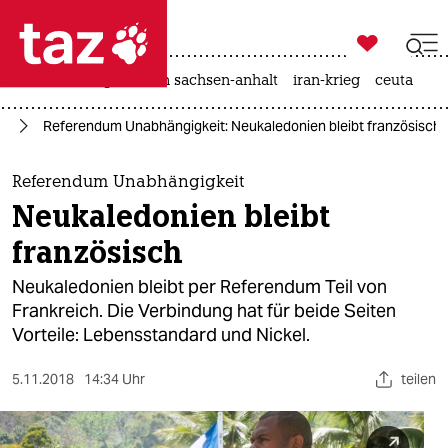

taz zahl ich
hitze
landtagswahl in sachsen-anhalt
iran-krieg
ceuta

taz zahl ich
ch
Referendum Unabhängigkeit: Neukaledonien bleibt französisch
taz zahl ich
themen
Referendum Unabhängigkeit
Neukaledonien bleibt
politik
französisch
öko
Neukaledonien bleibt per Referendum Teil von
Frankreich. Die Verbindung hat für beide Seiten
gesellschaft
Vorteile: Lebensstandard und Nickel.
kultur
5.11.2018
14:34 Uhr
teilen
sport