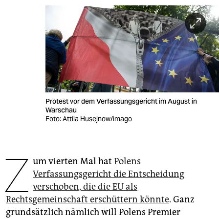
berlin
nord
wahrheit
verlag
verlag
Protest vor dem Verfassungsgericht im August in
veranstaltungen
Warschau
Foto: Attila Husejnow/imago
shop
fragen & hilfe
Z
um vierten Mal hat
Polens
unterstützen
Verfassungsgericht die Entscheidung
abo
verschoben, die die EU als
Rechtsgemeinschaft erschüttern könnte
. Ganz
genossenschaft
grundsätzlich nämlich will Polens Premier