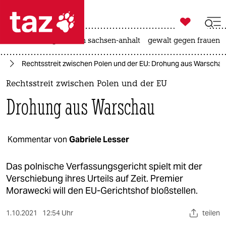

taz zahl ich
hitze
landtagswahl in sachsen-anhalt
gewalt gegen frauen

taz zahl ich
pa
Rechtsstreit zwischen Polen und der EU: Drohung aus Warschau
taz zahl ich
Rechtsstreit zwischen Polen und der EU
themen
Drohung aus Warschau
politik
öko
Kommentar von
Gabriele Lesser
gesellschaft
Das polnische Verfassungsgericht spielt mit der
Verschiebung ihres Urteils auf Zeit. Premier
kultur
Morawecki will den EU-Gerichtshof bloßstellen.
sport
1.10.2021
12:54 Uhr
teilen