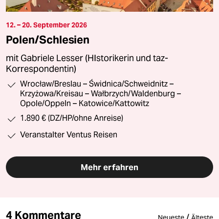
12. – 20. September 2026
Polen/Schlesien
mit Gabriele Lesser (HIstorikerin und taz-
Korrespondentin)
Wrocław/Breslau – Świdnica/Schweidnitz –
Krzyżowa/Kreisau – Wałbrzych/Waldenburg –
Opole/Oppeln – Katowice/Kattowitz
1.890 € (DZ/HP/ohne Anreise)
Veranstalter Ventus Reisen
Mehr erfahren
4 Kommentare
/
Neueste
Älteste