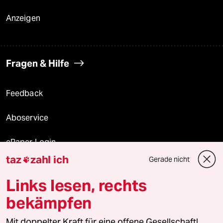
Anzeigen
Fragen & Hilfe
Feedback
Aboservice
ePaper Login
taz
zahl ich
Gerade nicht

Downloads für Abonnierende
Links lesen, rechts
bekämpfen
© 2026 taz Verlags und Vertriebs GmbH
Mit doppelter Kraft für eine offene Gesellschaft!
Alle Rechte vorbehalten. Bei rechtlichen Fragen oder für Genehmigungen