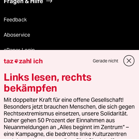
Fragen & Hilfe
Feedback
Aboservice
ePaper Login
taz
zahl ich
Gerade nicht

Downloads für Abonnierende
Links lesen, rechts
bekämpfen
© 2026 taz Verlags und Vertriebs GmbH
Mit doppelter Kraft für eine offene Gesellschaft!
Alle Rechte vorbehalten. Bei rechtlichen Fragen oder für Genehmigungen
wenden Sie sich bitte an
lizenzen@taz.de
Besonders jetzt brauchen Menschen, die sich gegen
Rechtsextremismus einsetzen, unsere Solidarität.
Daher gehen 50 Prozent der Einnahmen aus
Feedback
Redaktionsstatut
Kommune-Richtlinien
KI-
Neuanmeldungen an „Alles beginnt im Zentrum“ –
eine Kampagne, die bedrohte linke Kulturzentren
Leitlinie
Informant
Datenschutz
Impressum
AGB