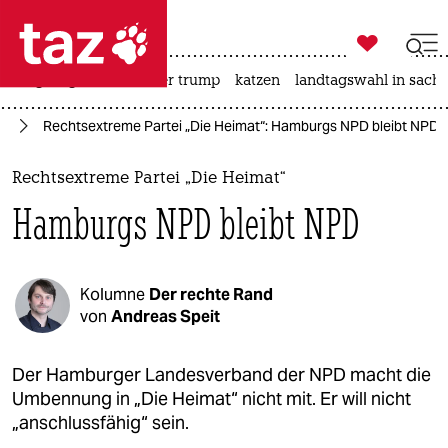

taz zahl ich
bergsteigen
usa unter trump
katzen
landtagswahl in sachs

taz zahl ich
fa
Rechtsextreme Partei „Die Heimat“: Hamburgs NPD bleibt NPD
taz zahl ich
themen
Rechtsextreme Partei „Die Heimat“
Hamburgs NPD bleibt NPD
politik
öko
Kolumne
Der rechte Rand
gesellschaft
von
Andreas Speit
kultur
Der Hamburger Landesverband der NPD macht die
Umbennung in „Die Heimat“ nicht mit. Er will nicht
sport
„anschlussfähig“ sein.