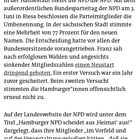
In der Hansestadt bleibt die NPD die NPD. Auf dem
außerordentlichen Bundesparteitag der NPD am 3.
Juni in Riesa beschlossen die Parteimitglieder die
Umbenennung. In der sächsischen Stadt stimmte
eine Mehrheit von 77 Prozent für den neuen
Namen. Die Entscheidung hatte vor allen der
Bundesvorsitzende vorangetrieben. Franz sah
nach erfolglosen Wahlen und angesichts
sinkender Mitgliedszahlen
einen Neustart
dringend geboten.
Ein erster Versuch war ein Jahr
zuvor gescheitert. Beim zweiten Versucht
stimmten die Ham­bur­ge­r*in­nen offensichtlich
erneut nicht zu.
Auf der Landeswebsite der NPD wird unter dem
Titel „Hamburger NPD scheidet aus ‚Heimat‘ aus!“
dargelegt, dass ihre Mit­glie­der „im Vorfeld und
auf der Veranstaltung geäußert hätten, „daß sie