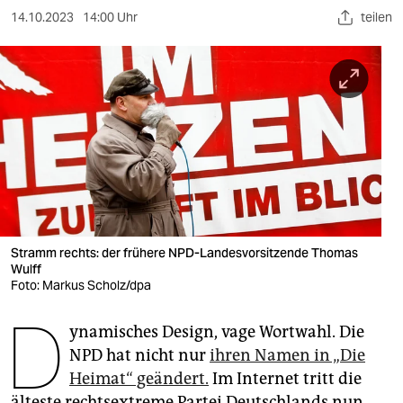
berlin
14.10.2023
14:00 Uhr
teilen
nord
wahrheit
verlag
verlag
veranstaltungen
shop
Stramm rechts: der frühere NPD-Landesvorsitzende Thomas
fragen & hilfe
Wulff
Foto: Markus Scholz/dpa
unterstützen
D
ynamisches Design, vage Wortwahl. Die
abo
NPD hat nicht nur
ihren Namen in „Die
genossenschaft
Heimat“ geändert.
Im Internet tritt die
älteste rechtsextreme Partei Deutschlands nun