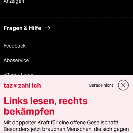
Anzeigen
Fragen & Hilfe
Feedback
Aboservice
ePaper Login
taz
zahl ich
Gerade nicht

Downloads für Abonnierende
Links lesen, rechts
bekämpfen
© 2026 taz Verlags und Vertriebs GmbH
Mit doppelter Kraft für eine offene Gesellschaft!
Alle Rechte vorbehalten. Bei rechtlichen Fragen oder für Genehmigungen
wenden Sie sich bitte an
lizenzen@taz.de
Besonders jetzt brauchen Menschen, die sich gegen