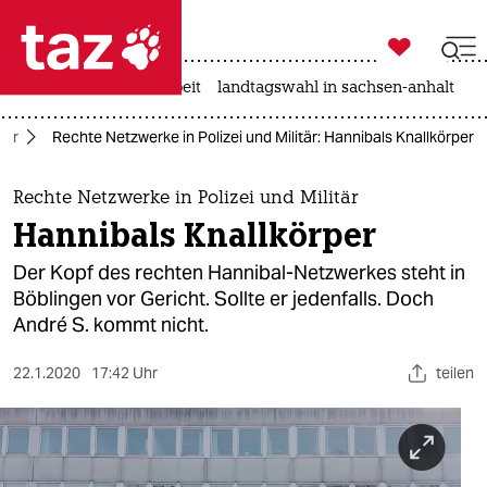

taz zahl ich
autowahn
hitze
arbeit
landtagswahl in sachsen-anhalt

taz zahl ich
ehr
Rechte Netzwerke in Polizei und Militär: Hannibals Knallkörper
taz zahl ich
themen
Rechte Netzwerke in Polizei und Militär
Hannibals Knallkörper
politik
Der Kopf des rechten Hannibal-Netzwerkes steht in
öko
Böblingen vor Gericht. Sollte er jedenfalls. Doch
André S. kommt nicht.
gesellschaft
22.1.2020
17:42 Uhr
teilen
kultur
sport