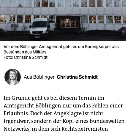
berlin
nord
wahrheit
verlag
Vor dem Böblinger Amtsgericht geht es um Sprengkörper aus
verlag
Beständen des Militärs
Foto: Christina Schmidt
veranstaltungen
shop
Aus Böblingen
Christina Schmidt
fragen & hilfe
Im Grunde geht es bei diesem Termin im
unterstützen
Amtsgericht Böblingen nur um das Fehlen einer
abo
Erlaubnis. Doch der Angeklagte ist nicht
irgendwer, sondern der Kopf eines bundesweiten
genossenschaft
Netzwerks, in dem sich Rechtsextremisten