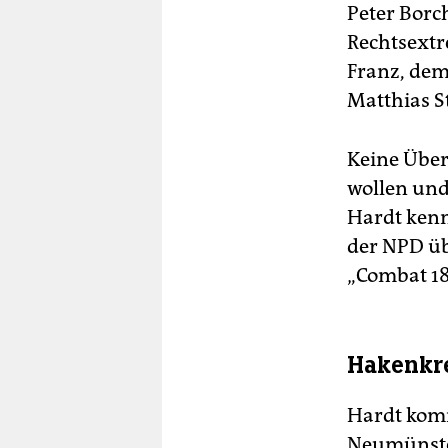
Peter Borch
Rechtsextr
Franz, dem
Matthias S
Keine Über
wollen und
Hardt kenn
der NPD üb
„Combat 18
Hakenkre
Hardt komm
Neumünster