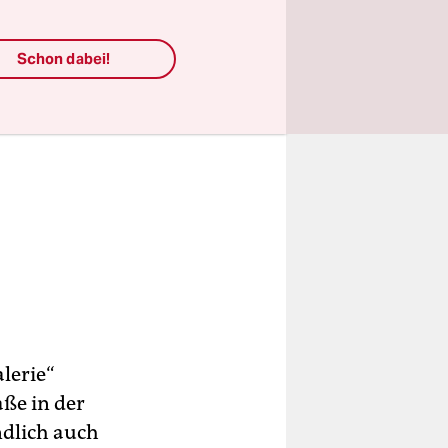
Schon dabei!
lerie“
aße in der
ndlich auch