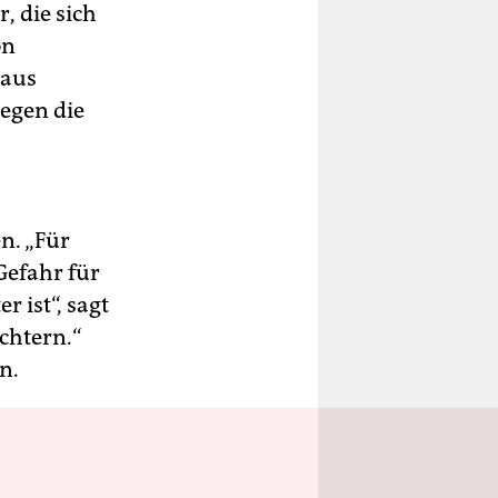
, die sich
on
 aus
egen die
n. „Für
Gefahr für
 ist“, sagt
üchtern.“
n.