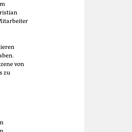
im
ristian
Mitarbeiter
lieren
aben.
Szene von
s zu
in
en