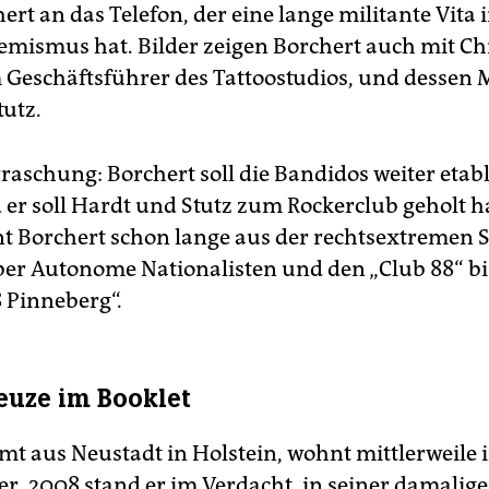
ert an das Telefon, der eine lange militante Vita 
emismus hat. Bilder zeigen Borchert auch mit Ch
 Geschäftsführer des Tattoostudios, und dessen 
tutz.
raschung: Borchert soll die Bandidos weiter etab
 er soll Hardt und Stutz zum Rockerclub geholt h
t Borchert schon lange aus der rechtsextremen 
er Autonome Nationalisten und den „Club 88“ bi
 Pinneberg“.
uze im Booklet
t aus Neustadt in Holstein, wohnt mittlerweile 
. 2008 stand er im Verdacht, in seiner damalig