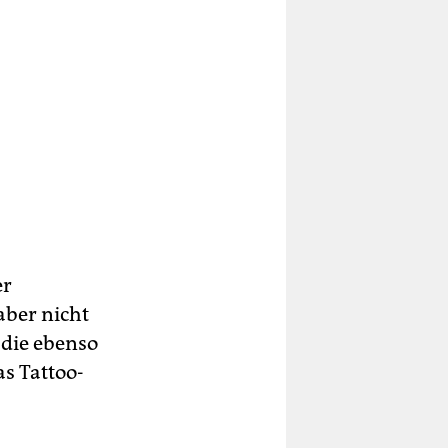
er
aber nicht
 die ebenso
as Tattoo-