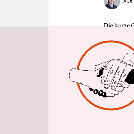
Aus
epaper login
Die kurze G
Hand auf K
Messer auf
Schnittbew
tagram-Acc
Herkunft a
Tattoostudi
„Seit Woch
Tattoostudi
Morddrohun
„Kein Fame