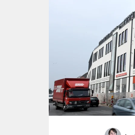
berlin
nord
wahrheit
verlag
verlag
veranstaltungen
shop
fragen & hilfe
unterstützen
abo
genossenschaft