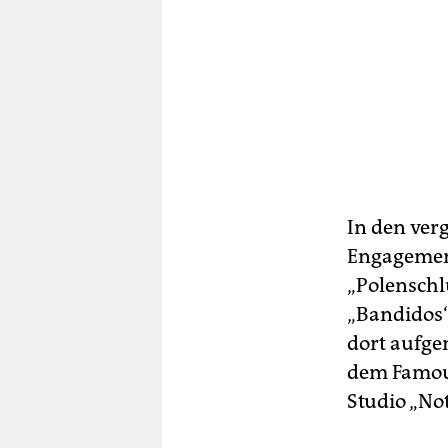
In den ver
Engagement
„Polenschl
„Bandidos“
dort aufge
dem Famous
Studio „Not