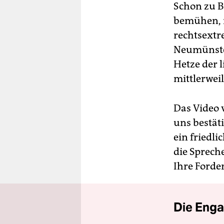
Schon zu B
bemühen, n
rechtsextr
Neumünster
Hetze der 
mittlerwei
Das Video 
uns bestät
ein friedl
die Spreche
Ihre Forde
Die Enga