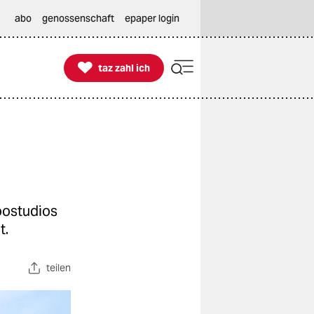
abo
genossenschaft
epaper login

taz zahl ich
taz zahl ich
oostudios
t.
teilen