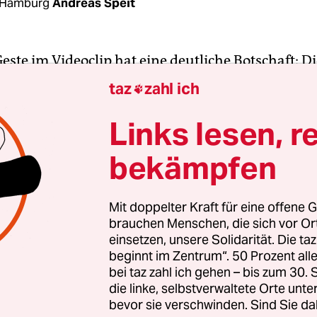
 Hamburg
Andreas Speit
este im Videoclip hat eine deutliche Botschaft: Di
opfhöhe gehalten, lässt Alexander Hardt ein im
taz
zahl ich

klappen, runter zum Hals wandern, um dort eine
egung zu vollziehen. Im Vorspann des Clips auf 
Links lesen, r
ount spricht das Bandidos-Mitglied mit rechtse
bekämpfen
usdrücklich Personen an, die das Neumünsteran
o „Famous Tattoo – Lifestyle Store“ kritisieren.
Mit doppelter Kraft für eine offene G
brauchen Menschen, die sich vor O
en warnen wir vor den gefährlichen Verstrickung
einsetzen, unsere Solidarität. Die ta
os. Als Reaktion auf die Kritik erfolgte jetzt diese
beginnt im Zentrum“. 50 Prozent a
g aus dessen Umfeld“, sagt eine Sprecherin de
bei taz zahl ich gehen – bis zum 30
 für Famous“.
die linke, selbstverwaltete Orte unte
bevor sie verschwinden. Sind Sie da