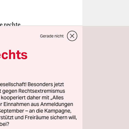
e rechte
aginäres
Gerade nicht
 schnelle
seinem Ins­
echts
xtremer
er
esellschaft! Besonders jetzt
rt gegen Rechtsextremismus
en des
z kooperiert daher mit „Alles
ller Einnahmen aus Anmeldungen
r Kampagne
. September – an die Kampagne,
rstützt und Freiräume sichern will,
bei?