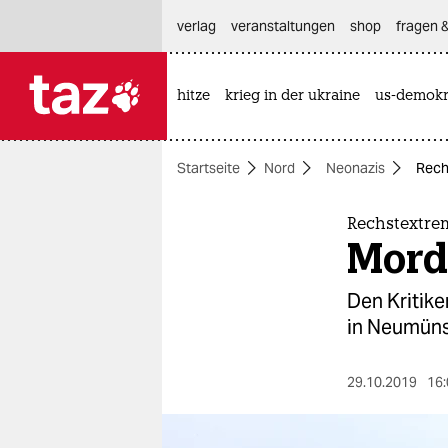
hautnavigation anspringen
hauptinhalt anspringen
footer anspringen
verlag
veranstaltungen
shop
fragen &
hitze
krieg in der ukraine
us-demokr

taz zahl ich
taz zahl ich
Startseite
Nord
Neonazis
Rech
themen
politik
Rechstextre
Mord
öko
Den Kritik
gesellschaft
in Neumüns
kultur
29.10.2019
16:
sport