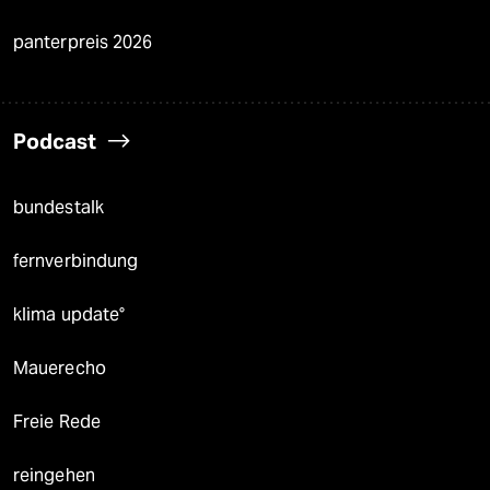
panterpreis 2026
Podcast
bundestalk
fernverbindung
klima update°
Mauerecho
Freie Rede
reingehen