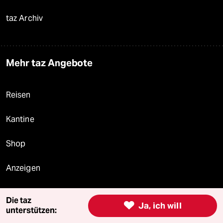
taz Archiv
Mehr taz Angebote
Reisen
Kantine
Shop
Anzeigen
Die taz

Ja, ich will
unterstützen:
Fragen & Hilfe