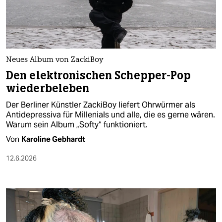
berlin
nord
wahrheit
Neues Album von ZackiBoy
verlag
Den elektronischen Schepper-Pop
wiederbeleben
verlag
Der Berliner Künstler ZackiBoy liefert Ohrwürmer als
veranstaltungen
Antidepressiva für Millenials und alle, die es gerne wären.
Warum sein Album „Softy“ funktioniert.
shop
Von
Karoline Gebhardt
fragen & hilfe
12.6.2026
unterstützen
abo
genossenschaft