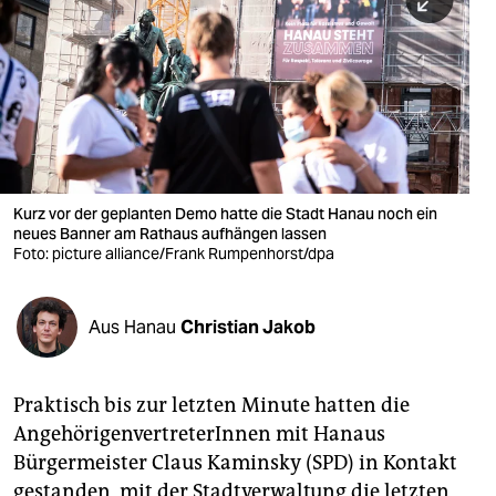
berlin
nord
wahrheit
verlag
verlag
Kurz vor der geplanten Demo hatte die Stadt Hanau noch ein
neues Banner am Rathaus aufhängen lassen
veranstaltungen
Foto: picture alliance/Frank Rumpenhorst/dpa
shop
fragen & hilfe
Aus Hanau
Christian Jakob
unterstützen
Praktisch bis zur letzten Minute hatten die
abo
AngehörigenvertreterInnen mit Hanaus
genossenschaft
Bürgermeister Claus Kaminsky (SPD) in Kontakt
gestanden, mit der Stadtverwaltung die letzten