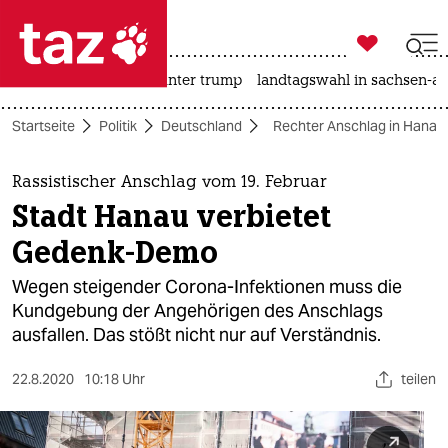

taz zahl ich
nahost-konflikt
usa unter trump
landtagswahl in sachsen-an

taz zahl ich
Startseite
Politik
Deutschland
Rechter Anschlag in Hanau
taz zahl ich
themen
Rassistischer Anschlag vom 19. Februar
Stadt Hanau verbietet
politik
Gedenk-Demo
öko
Wegen steigender Corona-Infektionen muss die
Kundgebung der Angehörigen des Anschlags
gesellschaft
ausfallen. Das stößt nicht nur auf Verständnis.
kultur
22.8.2020
10:18 Uhr
teilen
sport