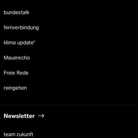
bundestalk
fernverbindung
klima update°
Mauerecho
Freie Rede
reingehen
Newsletter
team zukunft