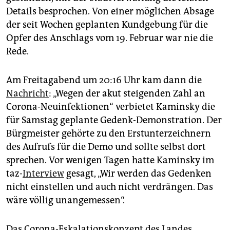
epaper login
Details besprochen. Von einer möglichen Absage
der seit Wochen geplanten Kundgebung für die
Opfer des Anschlags vom 19. Februar war nie die
Rede.
Am Freitagabend um 20:16 Uhr kam dann die
Nachricht
: „Wegen der akut steigenden Zahl an
Corona-Neuinfektionen“ verbietet Kaminsky die
für Samstag geplante Gedenk-Demonstration. Der
Bürgmeister gehörte zu den Erstunterzeichnern
des Aufrufs für die Demo und sollte selbst dort
sprechen. Vor wenigen Tagen hatte Kaminsky im
taz-
Interview
gesagt, „Wir werden das Gedenken
nicht einstellen und auch nicht verdrängen. Das
wäre völlig unangemessen“.
Das Corona-Eskalationskonzept des Landes