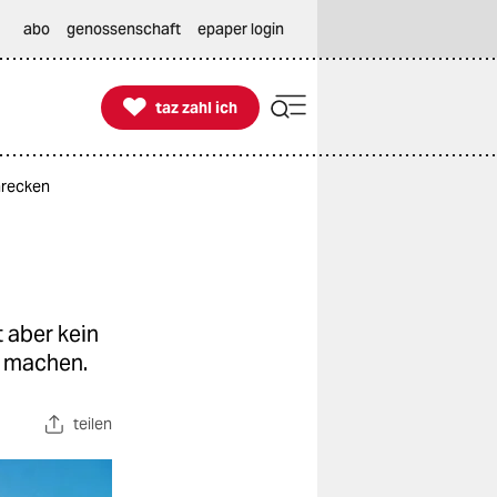
abo
genossenschaft
epaper login

taz zahl ich
taz zahl ich
hrecken
 aber kein
e machen.
teilen