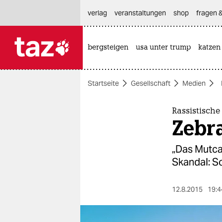
hautnavigation anspringen
hauptinhalt anspringen
footer anspringen
verlag
veranstaltungen
shop
fragen &
bergsteigen
usa unter trump
katzen

taz zahl ich
taz zahl ich
Startseite
Gesellschaft
Medien
themen
politik
Rassistische
Zebr
öko
„Das Mutcam
gesellschaft
Skandal: S
kultur
12.8.2015
19:4
sport