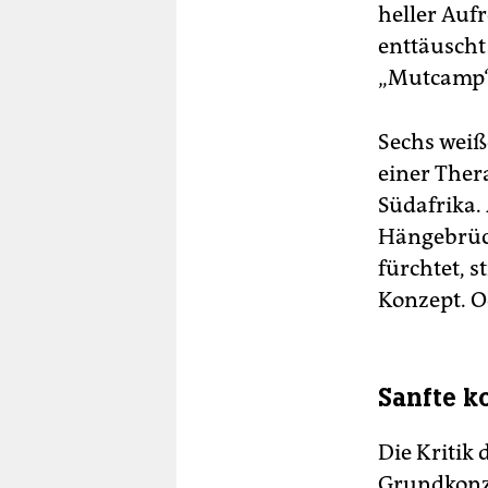
heller Auf
enttäuscht 
„Mutcamp“ 
Sechs weiß
einer Ther
Südafrika.
Hängebrück
fürchtet, s
Konzept. O
Sanfte k
Die Kritik
Grundkonze