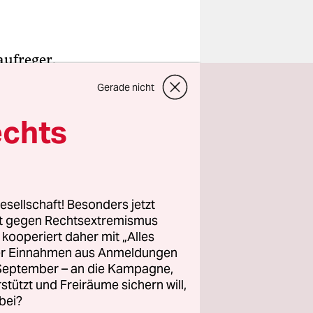
aufreger.
llein
Gerade nicht
nen
e Sendung
echts
von ARD
ichten vier
esellschaft! Besonders jetzt
rt gegen Rechtsextremismus
tikel auf
z kooperiert daher mit „Alles
 mit dem
ller Einnahmen aus Anmeldungen
ie Analyse
. September – an die Kampagne,
folgendem
rstützt und Freiräume sichern will,
bei?