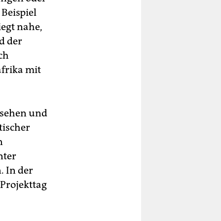
Beispiel
iegt nahe,
d der
ach
frika mit
nsehen und
tischer
n
nter
. In der
 Projekttag