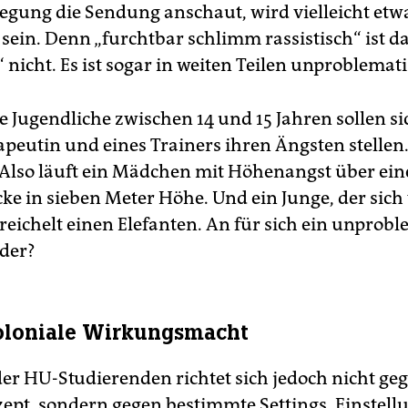
regung die Sendung anschaut, wird vielleicht etw
sein. Denn „furchtbar schlimm rassistisch“ ist d
nicht. Es ist sogar in weiten Teilen unproblemati
e Jugendliche zwischen 14 und 15 Jahren sollen si
apeutin und eines Trainers ihren Ängsten stellen
 Also läuft ein Mädchen mit Höhenangst über ein
e in sieben Meter Höhe. Und ein Junge, der sich 
treichelt einen Elefanten. An für sich ein unprob
der?
oloniale Wirkungsmacht
 der HU-Studierenden richtet sich jedoch nicht ge
pt, sondern gegen bestimmte Settings, Einstell