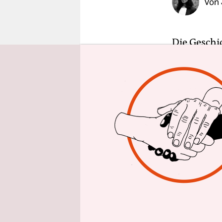
Von
epaper login
Die Geschic
Denn es ge
genommen 
garantiere
„Das Mutca
und ZDF, lä
Kurz bevor 
weiße Stud
dem Online
Titel „Uns
der zwei v
Schluss: D