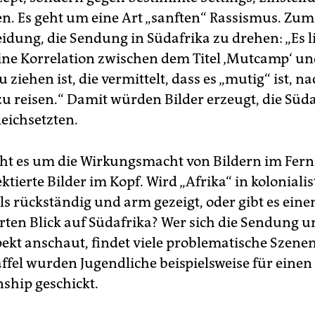
en. Es geht um eine Art „sanften“ Rassismus. Zum 
eidung, die Sendung in Südafrika zu drehen: „Es l
eine Korrelation zwischen dem Titel ‚Mutcamp‘ un
 ziehen ist, die vermittelt, dass es „mutig“ ist, n
zu reisen.“ Damit würden Bilder erzeugt, die Süda
leichsetzten.
ht es um die Wirkungsmacht von Bildern im Fer
tierte Bilder im Kopf. Wird „Afrika“ in kolonialis
ls rückständig und arm gezeigt, oder gibt es eine
erten Blick auf Südafrika? Wer sich die Sendung u
ekt anschaut, findet viele problematische Szenen
affel wurden Jugendliche beispielsweise für einen
nship geschickt.