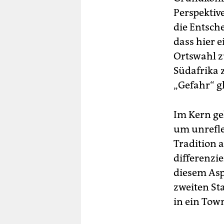
Perspektiv
die Entsch
dass hier 
Ortswahl zu
Südafrika 
„Gefahr“ g
Im Kern ge
um unreflek
Tradition a
differenzi
diesem Asp
zweiten St
in ein Tow