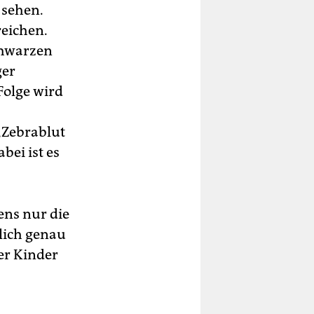
 sehen.
reichen.
chwarzen
ger
 Folge wird
„Zebrablut
bei ist es
ens nur die
tlich genau
der Kinder