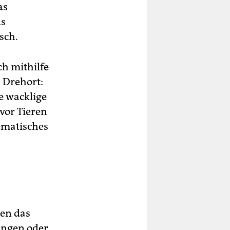
as
as
sch.
ch mithilfe
. Drehort:
e wacklige
vor Tieren
lematisches
gen das
ungen oder