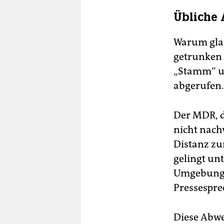
Übliche
Warum glau
getrunken w
„Stamm“ un
abgerufen.
Der MDR, d
nicht nachv
Distanz zu
gelingt un
Umgebung u
Pressespre
Diese Abwe