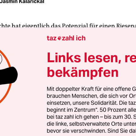
Jasmin Kalarickal
hte hat eigentlich das Potenzial für einen Riesen
ht um die Symbiose zweier Themen, die für sich a
taz
zahl ich

schon immer emotional aufgeladene Diskussio
n: Rassismus und Kinder. Konkret geht es um di
Links lesen, r
mp 3.0“, die gerade auf Kika, dem Kinderkanal 
bekämpfen
uft.
die dritte Staffel am 3. August startete, veröffentl
Mit doppelter Kraft für eine offene G
brauchen Menschen, die sich vor O
ierende der Humboldt Universität Berlin einen
Ar
einsetzen, unsere Solidarität. Die ta
portal für Integration und Migration „Migazin“
beginnt im Zentrum“. 50 Prozent a
ere tägliche Dosis Rassismus – im Kinderkanal“
. D
bei taz zahl ich gehen – bis zum 30
orangegangenen Staffeln des Mutcamps kam zu 
die linke, selbstverwaltete Orte unte
bevor sie verschwinden. Sind Sie da
ie Sendung wärmt kolonialrassistische Bilder auf.