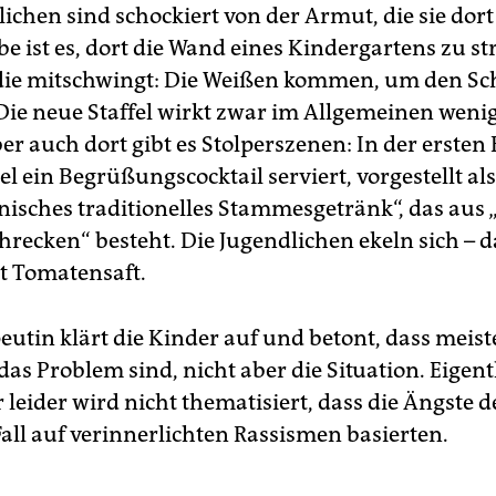
ichen sind schockiert von der Armut, die sie dort
e ist es, dort die Wand eines Kindergartens zu st
 die mitschwingt: Die Weißen kommen, um den S
 Die neue Staffel wirkt zwar im Allgemeinen weni
ber auch dort gibt es Stolperszenen: In der ersten
l ein Begrüßungscocktail serviert, vorgestellt als
nisches traditionelles Stammesgetränk“, das aus 
recken“ besteht. Die Jugendlichen ekeln sich – da
t Tomatensaft.
eutin klärt die Kinder auf und betont, dass meist
as Problem sind, nicht aber die Situation. Eigen
r leider wird nicht thematisiert, dass die Ängste 
Fall auf verinnerlichten Rassismen basierten.