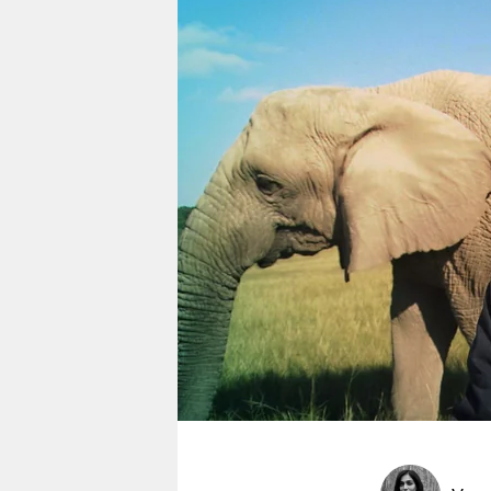
berlin
nord
wahrheit
verlag
verlag
veranstaltungen
shop
fragen & hilfe
unterstützen
abo
genossenschaft