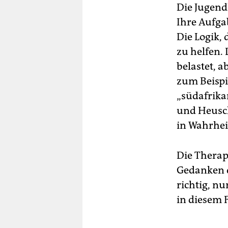
Die Jugendl
Ihre Aufgab
Die Logik,
zu helfen.
belastet, a
zum Beispie
„südafrika
und Heusch
in Wahrhei
Die Therap
Gedanken d
richtig, nu
in diesem 