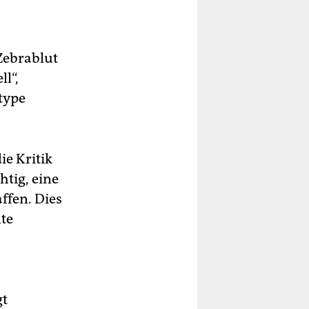
Zebrablut
l“,
type
ie Kritik
htig, eine
ffen. Dies
te
gt