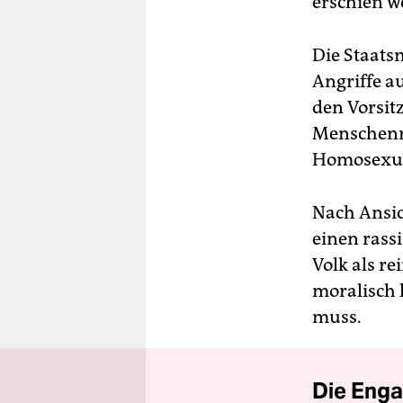
erschien w
Die Staats
Angriffe au
den Vorsi
Menschenre
Homosexua
Nach Ansich
einen rass
Volk als re
moralisch 
muss.
Die Enga