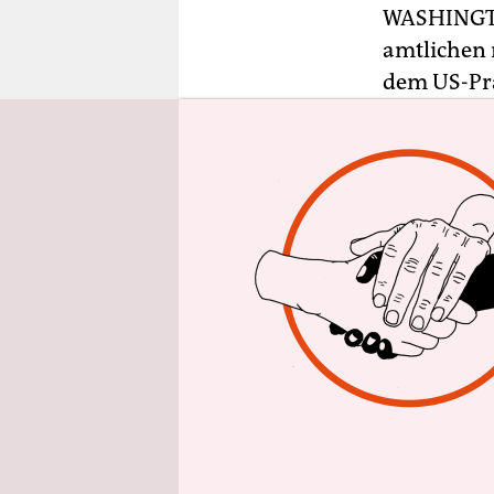
epaper login
WASHING
amtlichen 
dem US-Prä
afrikanisc
„Auch wenn
Medien für
Kommentare
des Nationa
Nachricht