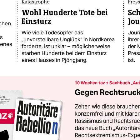
Katastrophe
Press
Wohl Hunderte Tote bei
Sch
Einsturz
Jou
ochen
Wie viele Todesopfer das
Jour
ns
„unvorstellbare Unglück“ in Nordkorea
ihrer
tenes
forderte, ist unklar – möglicherweise
der 
starben Hunderte bei dem Einsturz
Pres
eines Hauses in Pjöngjang.
ist.
10 Wochen taz + Sachbuch „Aut
Gegen Rechtsruck 
Zeiten wie diese brauchen
konzernfrei und mit klar
Rassismus und Rechtsruck.
das neue Buch „Autoritäre
Rechtsextremismus-Exper