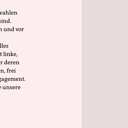
wahlen
sind.
h und vor
lles
 linke,
ür deren
n, frei
ngagement.
e unsere