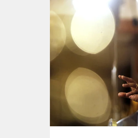
berlin
nord
wahrheit
verlag
verlag
veranstaltungen
shop
fragen & hilfe
unterstützen
abo
genossenschaft