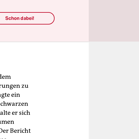
Schon dabei!
 dem
erungen zu
gte ein
 schwarzen
lte er sich
rumen
er Bericht