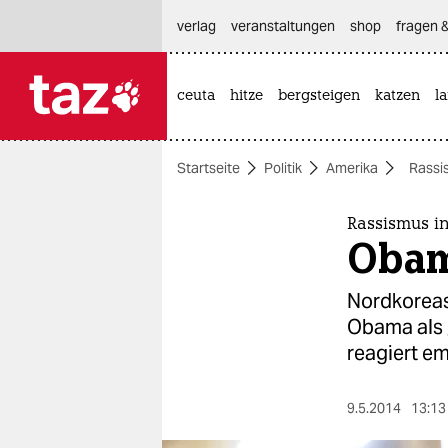
hautnavigation anspringen
hauptinhalt anspringen
footer anspringen
verlag
veranstaltungen
shop
fragen &
ceuta
hitze
bergsteigen
katzen
l

taz zahl ich
taz zahl ich
Startseite
Politik
Amerika
Rassi
themen
politik
Rassismus i
Obam
öko
Nordkoreas 
gesellschaft
Obama als „
reagiert em
kultur
sport
9.5.2014
13:13