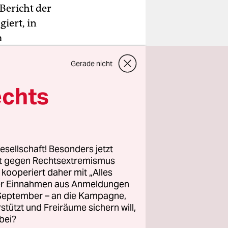
Bericht der
iert, in
m
Gerade nicht
llierten
echts
ese
Sprecherin
esellschaft! Besonders jetzt
rt gegen Rechtsextremismus
z kooperiert daher mit „Alles
ller Einnahmen aus Anmeldungen
. September – an die Kampagne,
rstützt und Freiräume sichern will,
bei?