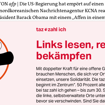
TON
afp
| Die US-Regierung hat empört auf einen 
nordkoreanischen Nachrichtenagentur KCNA reag
sident Barack Obama mit einem „Affen in eine
hen Zoo“ verglichen worden war.
taz
zahl ich

 die von der nordkoreanischen Regierung kontro
Links lesen, r
 ihr theatralisches Gehabe bekannt sind, sind di
 besonders hässlich und respektlos“, sagte die 
bekämpfen
len Sicherheitsrats, Caitlin Hayden, der
enagentur AFP am Donnerstag.
Mit doppelter Kraft für eine offene G
brauchen Menschen, die sich vor O
einsetzen, unsere Solidarität. Die ta
beginnt im Zentrum“. 50 Prozent a
bei taz zahl ich gehen – bis zum 30
die linke, selbstverwaltete Orte unte
bevor sie verschwinden. Sind Sie da