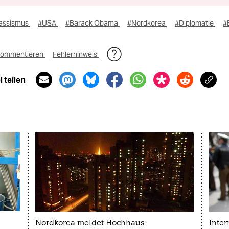
assismus
#USA
#Barack Obama
#Nordkorea
#Diplomatie
#
ommentieren
Fehlerhinweis
 teilen
Nordkorea meldet Hochhaus-
Inter