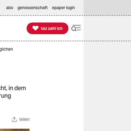
abo
genossenschaft
epaper login

taz zahl ich
taz zahl ich
glichen
ht, in dem
erung
teilen