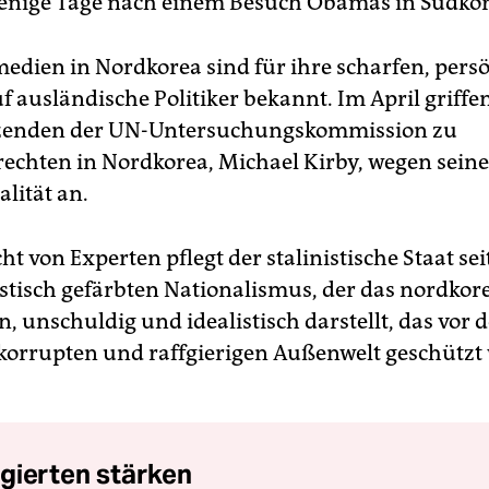
enige Tage nach einem Besuch Obamas in Südkor
medien in Nordkorea sind für ihre scharfen, pers
f ausländische Politiker bekannt. Im April griffen
tzenden der UN-Untersuchungskommission zu
chten in Nordkorea, Michael Kirby, wegen seine
lität an.
t von Experten pflegt der stalinistische Staat se
istisch gefärbten Nationalismus, der das nordkor
in, unschuldig und idealistisch darstellt, das vor 
korrupten und raffgierigen Außenwelt geschützt
gierten stärken