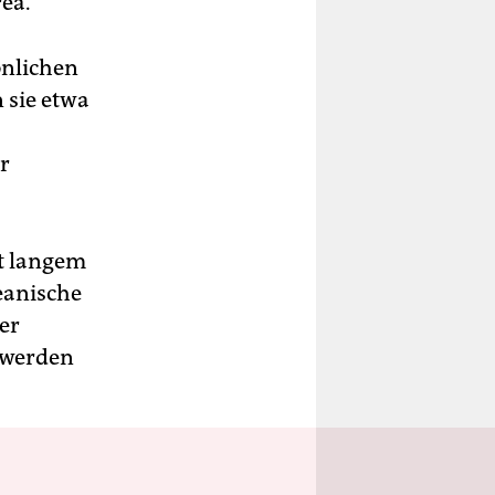
ea.
önlichen
 sie etwa
r
it langem
eanische
der
 werden