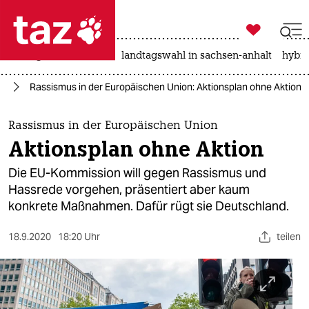

taz zahl ich
niedrigwasser
rente
landtagswahl in sachsen-anhalt
hybri

taz zahl ich
us
Rassismus in der Europäischen Union: Aktionsplan ohne Aktion
taz zahl ich
themen
Rassismus in der Europäischen Union
Aktionsplan ohne Aktion
politik
Die EU-Kommission will gegen Rassismus und
öko
Hassrede vorgehen, präsentiert aber kaum
konkrete Maßnahmen. Dafür rügt sie Deutschland.
gesellschaft
18.9.2020
18:20 Uhr
teilen
kultur
sport