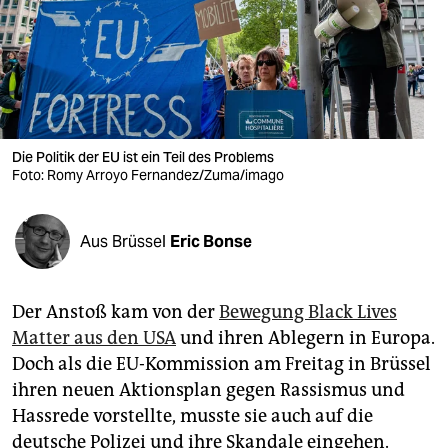
berlin
nord
wahrheit
verlag
Die Politik der EU ist ein Teil des Problems
verlag
Foto: Romy Arroyo Fernandez/Zuma/imago
veranstaltungen
Aus Brüssel
Eric Bonse
shop
fragen & hilfe
Der Anstoß kam von der
Bewegung Black Lives
unterstützen
Matter aus den USA
und ihren Ablegern in Europa.
Doch als die EU-Kommission am Freitag in Brüssel
abo
ihren neuen Aktionsplan gegen Rassismus und
genossenschaft
Hassrede vorstellte, musste sie auch auf die
deutsche Polizei und ihre Skandale eingehen.