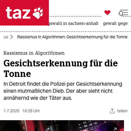

taz zahl ich
hitze
surfen
landtagswahl in sachsen-anhalt
gewalt gegen

taz zahl ich
smus
Rassismus in Algorithmen: Gesichtserkennung für die Tonne
taz zahl ich
themen
Rassismus in Algorithmen
Gesichtserkennung für die
politik
Tonne
öko
In Detroit findet die Polizei per Gesichtserkennung
einen mutmaßlichen Dieb. Der aber sieht nicht
gesellschaft
annähernd wie der Täter aus.
kultur
1.7.2020
16:28 Uhr
teilen
sport