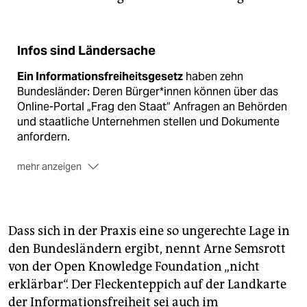
Infos sind Ländersache
Ein Informationsfreiheitsgesetz
haben zehn
Bundesländer: Deren Bürger*innen können über das
Online-Portal „Frag den Staat“ Anfragen an Behörden
und staatliche Unternehmen stellen und Dokumente
anfordern.
mehr anzeigen
Ein Transparenzgesetz
haben Hamburg, Bremen und
Rheinland-Pfalz. Dort müssen Behörden aktiv
Informationen bereitstellen.
Dass sich in der Praxis eine so ungerechte Lage in
Gar kein Informationsgesetz
haben Niedersachsen,
den Bundesländern ergibt, nennt Arne Semsrott
Bayern, Sachsen und Hessen.
von der Open Knowledge Foundation „nicht
erklärbar“. Der Fleckenteppich auf der Landkarte
der Informationsfreiheit sei auch im