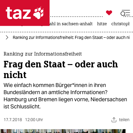

taz zahl ich
iran-krieg
landtagswahl in sachsen-anhalt
hitze
christophe

taz zahl ich
rd
Ranking zur Informationsfreiheit: Frag den Staat – oder auch nic
taz zahl ich
themen
Ranking zur Informationsfreiheit
Frag den Staat – oder auch
politik
nicht
öko
Wie einfach kommen Bürger*innen in ihren
Bundesländern an amtliche Informationen?
gesellschaft
Hamburg und Bremen liegen vorne, Niedersachsen
ist Schlusslicht.
kultur
sport
17.7.2018
12:00 Uhr
teilen