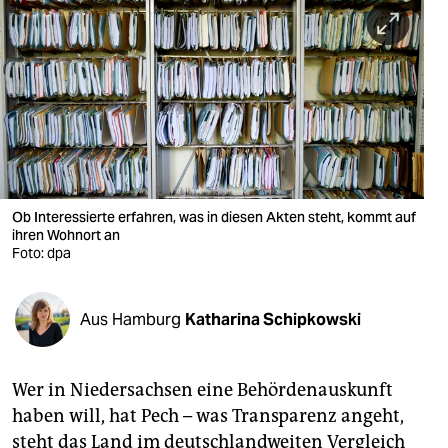
berlin
nord
wahrheit
verlag
verlag
veranstaltungen
Ob Interessierte erfahren, was in diesen Akten steht, kommt auf
ihren Wohnort an
shop
Foto: dpa
fragen & hilfe
Aus Hamburg
Katharina Schipkowski
unterstützen
abo
Wer in Niedersachsen eine Behördenauskunft
genossenschaft
haben will, hat Pech – was Transparenz angeht,
steht das Land im deutschlandweiten Vergleich