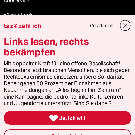
Aboservice
ePaper Login
taz
zahl ich
Gerade nicht

Downloads für Abonnierende
Links lesen, rechts
bekämpfen
© 2026 taz Verlags und Vertriebs GmbH
Mit doppelter Kraft für eine offene Gesellschaft!
Alle Rechte vorbehalten. Bei rechtlichen Fragen oder für Genehmigungen
wenden Sie sich bitte an
lizenzen@taz.de
Besonders jetzt brauchen Menschen, die sich gegen
Rechtsextremismus einsetzen, unsere Solidarität.
Daher gehen 50 Prozent der Einnahmen aus
Feedback
Redaktionsstatut
Kommune-Richtlinien
KI-
Neuanmeldungen an „Alles beginnt im Zentrum“ –
eine Kampagne, die bedrohte linke Kulturzentren
Leitlinie
Informant
Datenschutz
Impressum
AGB
und Jugendorte unterstützt. Sind Sie dabei?
Seitenwende
Einwilligungen widerrufen (Ads)

Ja, ich will