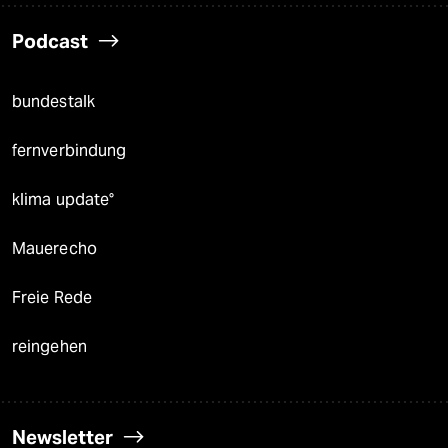
Podcast
bundestalk
fernverbindung
klima update°
Mauerecho
Freie Rede
reingehen
Newsletter