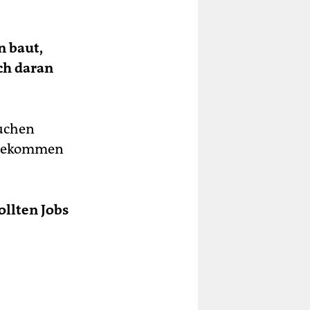
n baut,
ch daran
auchen
inbekommen
ollten Jobs