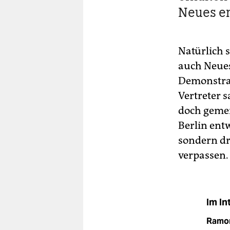
Neues e
Natürlich s
auch Neues
Demonstrat
Vertreter s
doch gemei
Berlin ent
sondern dr
verpassen.
Im In
Ramo