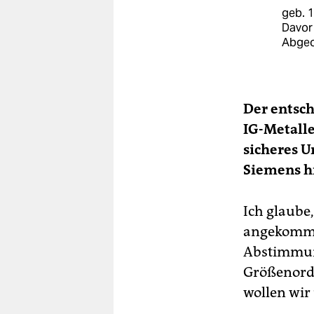
geb. 
Davor 
Abgeo
Der entsch
IG-Metall
sicheres U
Siemens h
Ich glaube
angekommen
Abstimmung
Größenordn
wollen wir 