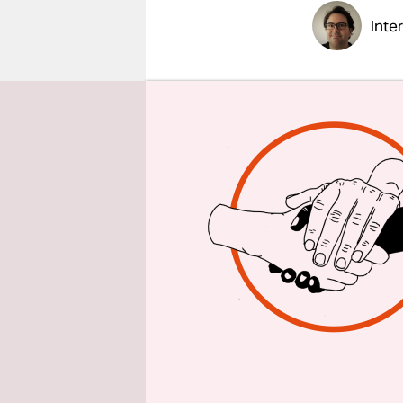
epaper login
Inte
taz: Frau 
möglichst 
Stadt zu h
Ramona P
auf vier s
Kommunika
Energietec
meisten ne
Die Antwor