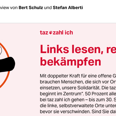
rview von
Bert Schulz
und
Stefan Alberti
Pop, geht es bei rot-rot-grüner Wirtschaftspolit
taz
zahl ich

viele oder möglichst nachhaltige Unternehmen
olen?
Links lesen, r
bekämpfen
op:
Wir konzentrieren uns: Berlin legt einen Sch
ogenannte Cluster: Optik, Gesundheit, Informatio
tionstechnologie und Mobilität. Dazu kommt d
Mit doppelter Kraft für eine offene G
hnik. Wenn man sich die Zahlen anschaut, entste
brauchen Menschen, die sich vor O
einsetzen, unsere Solidarität. Die ta
uen Arbeitsplätze in diesen Clustern.
beginnt im Zentrum“. 50 Prozent a
bei taz zahl ich gehen – bis zum 30
t wäre also: nachhaltig ja, gern aber auch viele
die linke, selbstverwaltete Orte unte
bevor sie verschwinden. Sind Sie da