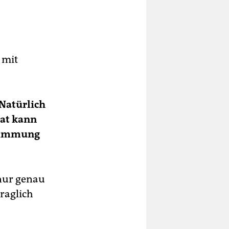
 mit
 Natürlich
aat kann
stimmung
nur genau
traglich