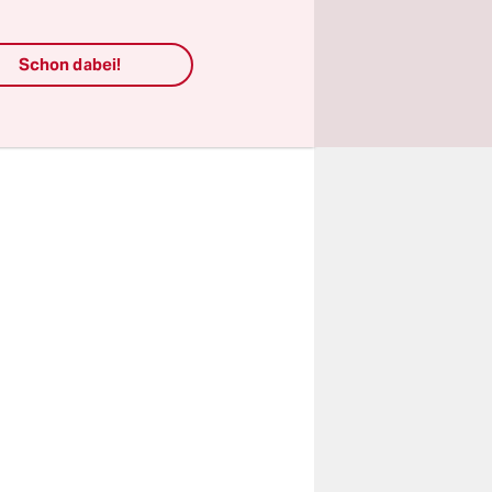
adt
iner
Schon dabei!
g ist die