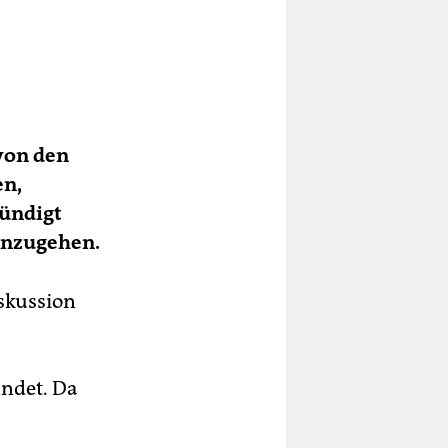
 von den
en,
kündigt
anzugehen.
iskussion
indet. Da