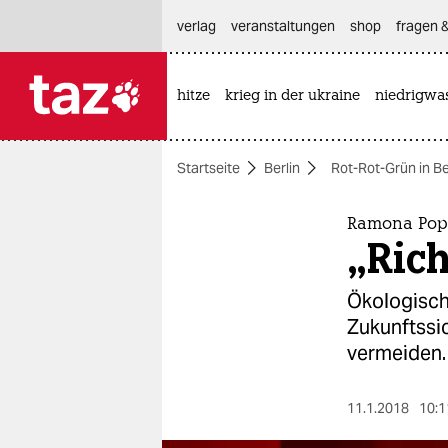
hautnavigation anspringen
hauptinhalt anspringen
footer anspringen
verlag
veranstaltungen
shop
fragen &
hitze
krieg in der ukraine
niedrigwa

taz zahl ich
taz zahl ich
Startseite
Berlin
Rot-Rot-Grün in Be
themen
politik
Ramona Pop 
„Ric
öko
Ökologische
gesellschaft
Zukunftssi
vermeiden.
kultur
sport
11.1.2018
10:1