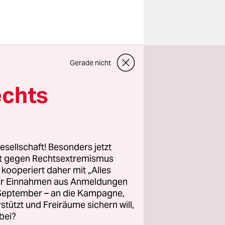
ik darum,
Gerade nicht
 in die
echts
werpunkt
ns- und
ie
esellschaft! Besonders jetzt
hen die
rt gegen Rechtsextremismus
z kooperiert daher mit „Alles
ller Einnahmen aus Anmeldungen
. September – an die Kampagne,
?
rstützt und Freiräume sichern will,
bei?