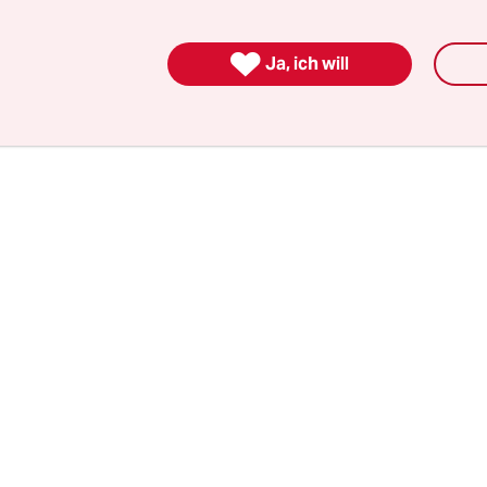
chaftspolitik sollen doch Arbeitsplätze in der St
 Gerade in den nachhaltigen Feldern werden Berl

Ja, ich will
n immer stärker. Die ökologische Modernisierun
cherung unserer Wirtschaft.