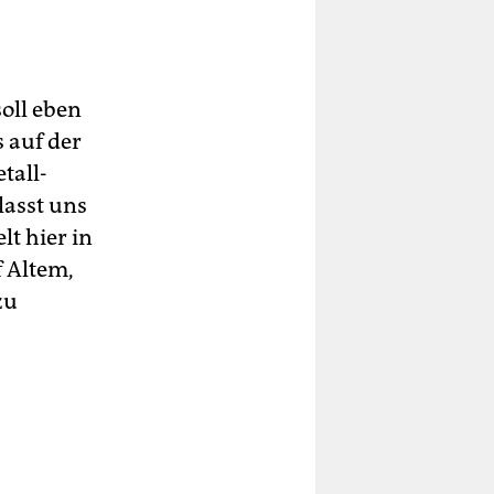
soll eben
 auf der
tall-
 lasst uns
t hier in
f Altem,
zu