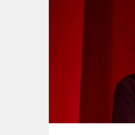
berlin
nord
wahrheit
verlag
verlag
veranstaltungen
shop
fragen & hilfe
unterstützen
abo
genossenschaft