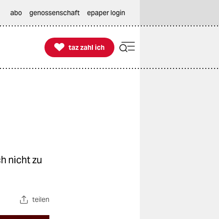
abo
genossenschaft
epaper login

taz zahl ich
taz zahl ich
h nicht zu
teilen