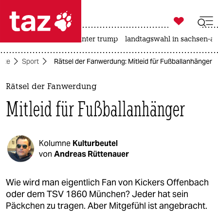

taz zahl ich
nahost-konflikt
usa unter trump
landtagswahl in sachsen-an

taz zahl ich
eite
Sport
Rätsel der Fanwerdung: Mitleid für Fußballanhänger
taz zahl ich
themen
Rätsel der Fanwerdung
Mitleid für Fußballanhänger
politik
öko
Kolumne
Kulturbeutel
gesellschaft
von
Andreas Rüttenauer
kultur
Wie wird man eigentlich Fan von Kickers Offenbach
oder dem TSV 1860 München? Jeder hat sein
sport
Päckchen zu tragen. Aber Mitgefühl ist angebracht.