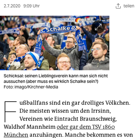
berlin
2.7.2020
9:09 Uhr
teilen
nord
wahrheit
verlag
verlag
veranstaltungen
Schicksal: seinen Lieblingsverein kann man sich nicht
shop
aussuchen (aber muss es wirklich Schalke sein?)
Foto: imago/Kirchner-Media
fragen & hilfe
F
unterstützen
ußballfans sind ein gar drolliges Völkchen.
Die meisten wissen um den Irrsinn,
abo
Vereinen wie Eintracht Braunschweig,
Waldhof Mannheim
oder gar dem TSV 1860
genossenschaft
München
anzuhängen. Manche bekommen es von