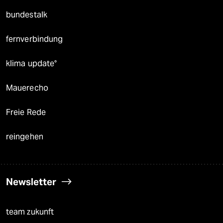
bundestalk
fernverbindung
klima update°
Mauerecho
Freie Rede
reingehen
Newsletter
team zukunft