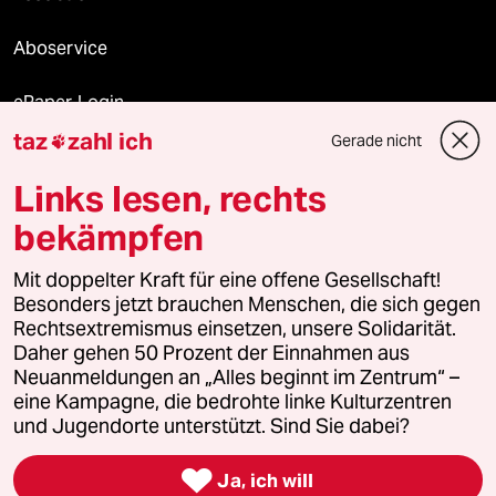
Aboservice
ePaper Login
taz
zahl ich
Gerade nicht

Downloads für Abonnierende
Links lesen, rechts
bekämpfen
© 2026 taz Verlags und Vertriebs GmbH
Alle Rechte vorbehalten. Bei rechtlichen Fragen oder für Genehmigungen
Mit doppelter Kraft für eine offene Gesellschaft!
wenden Sie sich bitte an
lizenzen@taz.de
Besonders jetzt brauchen Menschen, die sich gegen
Rechtsextremismus einsetzen, unsere Solidarität.
Daher gehen 50 Prozent der Einnahmen aus
Feedback
Redaktionsstatut
Kommune-Richtlinien
KI-
Neuanmeldungen an „Alles beginnt im Zentrum“ –
eine Kampagne, die bedrohte linke Kulturzentren
Leitlinie
Informant
Datenschutz
Impressum
AGB
und Jugendorte unterstützt. Sind Sie dabei?
Seitenwende
Einwilligungen widerrufen (Ads)

Ja, ich will