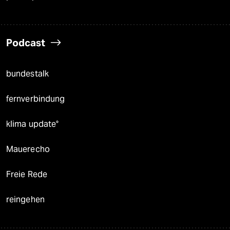
Podcast
bundestalk
fernverbindung
klima update°
Mauerecho
Freie Rede
reingehen