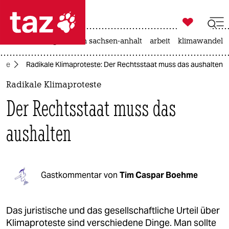

taz zahl ich
hitze
landtagswahl in sachsen-anhalt
arbeit
klimawandel

taz zahl ich
ture
Radikale Klimaproteste: Der Rechtsstaat muss das aushalten
taz zahl ich
Radikale Klimaproteste
themen
Der Rechtsstaat muss das
politik
aushalten
öko
gesellschaft
Gastkommentar von
Tim Caspar Boehme
kultur
sport
Das juristische und das gesellschaftliche Urteil über
Klimaproteste sind verschiedene Dinge. Man sollte