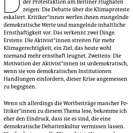
D
epaper login
der Protestaktion am Berliner Flughafen
zeigen: Die Debatte über die Klimaproteste
eskaliert. Kri­ti­ke­r*in­nen werfen ihnen mangelnde
demokratische Werte und mangelnde inhaltliche
Ernsthaftigkeit vor. Das verkennt zwei Dinge.
Erstens: Die Ak­ti­vis­t*in­nen streiten für mehr
Klimagerechtigkeit, ein Ziel, das heute wohl
niemand mehr ernsthaft leugnet. Zweitens: Die
Motivation der Ak­ti­vis­t*in­nen ist urdemokratisch,
wenn sie von demokratischen Institutionen
Handlungen einfordern, dieser Krise angemessen
zu begegnen.
Wenn ich allerdings die Wortbeiträge mancher Po­
li­ti­ke­r*in­nen zu diesem Thema lese, bekomme ich
eher den Eindruck, dass sie es sind, die eine
demokratische Debattenkultur vermissen lassen.