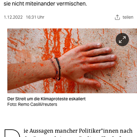
berlin
sie nicht miteinander vermischen.
nord
1.12.2022
16:31 Uhr
teilen
wahrheit
verlag
verlag
veranstaltungen
shop
fragen & hilfe
Der Streit um die Klimaproteste eskaliert
unterstützen
Foto: Remo Casilli/reuters
abo
genossenschaft
ie Aussagen mancher Po­li­ti­ke­r*in­nen nach