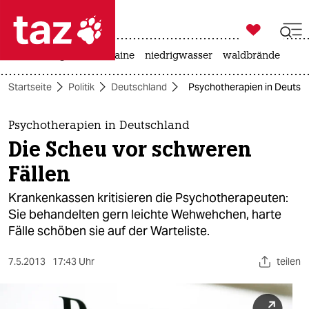

taz zahl ich
hitze
krieg in der ukraine
niedrigwasser
waldbrände

taz zahl ich
Startseite
Politik
Deutschland
Psychotherapien in Deutsch
taz zahl ich
themen
Psychotherapien in Deutschland
Die Scheu vor schweren
politik
Fällen
öko
Krankenkassen kritisieren die Psychotherapeuten:
Sie behandelten gern leichte Wehwehchen, harte
gesellschaft
Fälle schöben sie auf der Warteliste.
kultur
7.5.2013
17:43 Uhr
teilen
sport