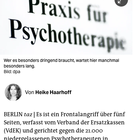
berlin
nord
wahrheit
verlag
verlag
Wer es besonders dringend braucht, wartet hier manchmal
besonders lang.
veranstaltungen
Bild: dpa
shop
fragen & hilfe
Von
Heike Haarhoff
unterstützen
BERLIN
taz
|
Es ist ein Frontalangriff über fünf
abo
Seiten, verfasst vom Verband der Ersatzkassen
genossenschaft
(VdEK) und gerichtet gegen die 21.000
niedergelassenen Psychotherapeuten in