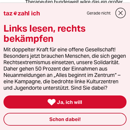
Therapeuten bundesweit wäre das ein großer
Schritt gegen Unterversorgung), wenn man
taz
zahl ich
Gerade nicht

diese unwürdige, völlig nutzlose und teure Ding
endlich abschaffen würde. Ein Chirurg muss
Links lesen, rechts
doch auch nicht das Röntgenbild des Bruches
zur Kasse schicken, die gibt es dann einem
bekämpfen
anderen Chirurgen und übernimmt die Kosten
erst, wenn der der Ansicht ist, dass es sich um
Mit doppelter Kraft für eine offene Gesellschaft!
einen besser zu operierenden Bruch handelt.
Besonders jetzt brauchen Menschen, die sich gegen
Aber nichts anderes passiert hier mit den
Rechtsextremismus einsetzen, unsere Solidarität.
psychischen Leiden unserer Patienten.
Daher gehen 50 Prozent der Einnahmen aus
Neuanmeldungen an „Alles beginnt im Zentrum“ –
eine Kampagne, die bedrohte linke Kulturzentren
und Jugendorte unterstützt. Sind Sie dabei?
A. Vandenberg
AV
08.05.2013
,
08:06 Uhr

Ja, ich will
Herrje, warum scheuen wir bloß weitere
Fortbildungen? Tja, ich mutmaße mal, weil wir
erstmal die finanziellen Auswirkungen der
Schon dabei!
eigentlichen Therapieausbildung verkraften
müssen, während der wir mit dem berühmten