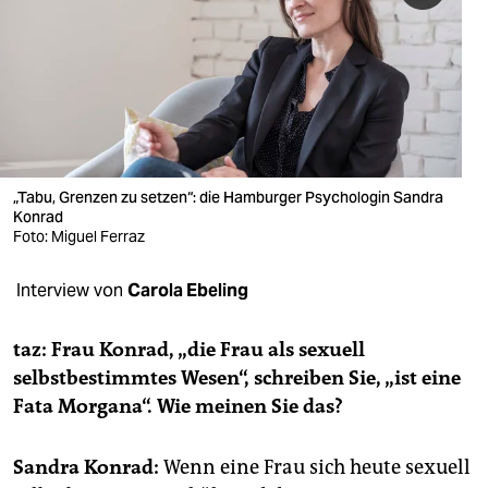
berlin
nord
wahrheit
verlag
verlag
„Tabu, Grenzen zu setzen“: die Hamburger Psychologin Sandra
Konrad
veranstaltungen
Foto: Miguel Ferraz
shop
Interview von
Carola Ebeling
fragen & hilfe
taz: Frau Konrad, „die Frau als sexuell
unterstützen
selbstbestimmtes Wesen“, schreiben Sie, „ist eine
Fata Morgana“. Wie meinen Sie das?
abo
genossenschaft
Sandra Konrad:
Wenn eine Frau sich heute sexuell