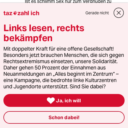
Ist es schlimm Sex nur zum Vergnügen zu
haben ohne sich irgendwie an jemanden
taz
zahl ich
Gerade nicht

binden zu wollen?
Links lesen, rechts
bekämpfen
Clark
C
12.05.2018
,
03:36 Uhr
Mit doppelter Kraft für eine offene Gesellschaft!
"In meinem Bekanntenkreis wehrten viele
Besonders jetzt brauchen Menschen, die sich gegen
Frauen das Thema Gleichberechtigung als
Rechtsextremismus einsetzen, unsere Solidarität.
erledigt ab. Wenn ich sie dann fragte, warum
Daher gehen 50 Prozent der Einnahmen aus
das Älterwerden für Frauen oft schlimmer sei
Neuanmeldungen an „Alles beginnt im Zentrum“ –
als für Männer oder ob sie schon mal eine
eine Kampagne, die bedrohte linke Kulturzentren
sexuelle Grenzverletzung erlebt hatten, ebbte
und Jugendorte unterstützt. Sind Sie dabei?
der Protest ab."

Ja, ich will
Ach ja: Das musste wieder kommen: Die bösen
Männer. Und warum eigentlich soll Älterwerden
für Frauen schlimmer sein als für Männer?
Schon dabei!
"Sie fühlten sich teils persönlich angegriffen,