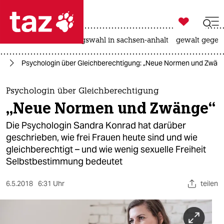

taz zahl ich
hitze
surfen
landtagswahl in sachsen-anhalt
gewalt gegen

taz zahl ich
rg
Psychologin über Gleichberechtigung: „Neue Normen und Zwän
taz zahl ich
themen
Psychologin über Gleichberechtigung
„Neue Normen und Zwänge“
politik
Die Psychologin Sandra Konrad hat darüber
öko
geschrieben, wie frei Frauen heute sind und wie
gleichberechtigt – und wie wenig sexuelle Freiheit
gesellschaft
Selbstbestimmung bedeutet
kultur
6.5.2018
6:31 Uhr
teilen
sport