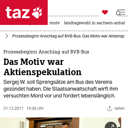

taz zahl ich
hitze
niedrigwasser
rente
landtagswahl in sachsen-anhalt

taz zahl ich
nd
Prozessbeginn Anschlag auf BVB-Bus: Das Motiv war Aktienspek
taz zahl ich
themen
Prozessbeginn Anschlag auf BVB-Bus
Das Motiv war
politik
Aktienspekulation
öko
Sergej W. soll Sprengsätze am Bus des Vereins
gezündet haben. Die Staatsanwaltschaft wirft ihm
gesellschaft
versuchten Mord vor und fordert lebenslänglich.
kultur
21.12.2017
19:36 Uhr
teilen
sport