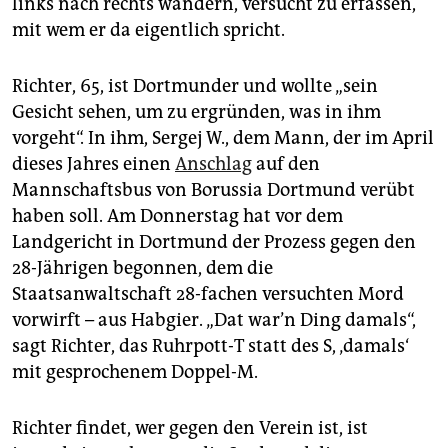
links nach rechts wandern, versucht zu erfassen,
epaper login
mit wem er da eigentlich spricht.
Richter, 65, ist Dortmunder und wollte „sein
Gesicht sehen, um zu ergründen, was in ihm
vorgeht“. In ihm, Sergej W., dem Mann, der im April
dieses Jahres einen
Anschlag
auf den
Mannschaftsbus von Borussia Dortmund verübt
haben soll. Am Donnerstag hat vor dem
Landgericht in Dortmund der Prozess gegen den
28-Jährigen begonnen, dem die
Staatsanwaltschaft 28-fachen versuchten Mord
vorwirft – aus Habgier. „Dat war’n Ding damals“,
sagt Richter, das Ruhrpott-T statt des S, ‚damals‘
mit gesprochenem Doppel-M.
Richter findet, wer gegen den Verein ist, ist