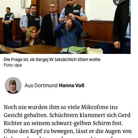
berlin
nord
wahrheit
verlag
verlag
Die Frage ist, ob Sergej W. tatsächlich töten wollte
Foto: dpa
veranstaltungen
shop
Aus Dortmund
Hanna Voß
fragen & hilfe
unterstützen
Noch nie wurden ihm so viele Mikrofone ins
Gesicht gehalten. Schüchtern klammert sich Gerd
abo
Richter an seinem schwarz-gelben Schirm fest.
genossenschaft
Ohne den Kopf zu bewegen, lässt er die Augen von