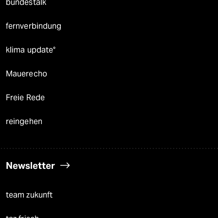
bundestalk
fernverbindung
klima update°
Mauerecho
Freie Rede
reingehen
Newsletter
team zukunft