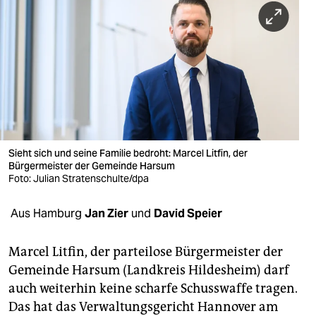
berlin
nord
wahrheit
verlag
verlag
veranstaltungen
Sieht sich und seine Familie bedroht: Marcel Litfin, der
Bürgermeister der Gemeinde Harsum
Foto: Julian Stratenschulte/dpa
shop
fragen & hilfe
Aus Hamburg
Jan Zier
und
David Speier
unterstützen
Marcel Litfin, der parteilose Bürgermeister der
abo
Gemeinde Harsum (Landkreis Hildesheim) darf
auch weiterhin keine scharfe Schusswaffe tragen.
genossenschaft
Das hat das Verwaltungsgericht Hannover am