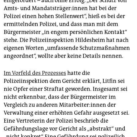
eingefordert – auch ohne Erfolg. „Der Schutz von
Amts- und Man­dats­trä­ge­r:in­nen hat bei der
Polizei einen hohen Stellenwert“, hieß es bei der
ermittelnden Polizei, und dass man mit dem
Bürgermeister „in engem persönlichen Kontakt“
stehe. Die Polizeiinspektion Hildesheim hat nach
eigenen Worten „umfassende Schutzmaßnahmen
angeordnet“, wollte aber keine Details nennen.
Im Vorfeld des Prozesses
hatte die
Polizeiinspektion dem Gericht erklärt, Litfin sei
nie Opfer einer Straftat geworden. Insgesamt sei
nicht erkennbar, dass der Bürgermeister im
Vergleich zu anderen Mit­ar­bei­te­r:in­nen der
Verwaltung einer erhöhten Gefahr ausgesetzt sei.
Eine Vertreterin der Polizei beschrieb die
Gefährdungslage vor Gericht als „abstrakt“ und
„nicht konkret“. Eine Gefährdung sei polizeilich