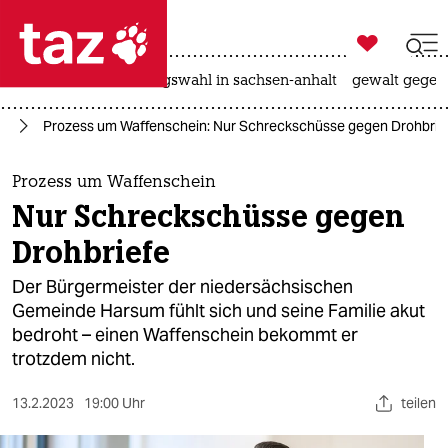

taz zahl ich
hitze
surfen
landtagswahl in sachsen-anhalt
gewalt gegen

taz zahl ich
rd
Prozess um Waffenschein: Nur Schreckschüsse gegen Drohbrie
taz zahl ich
themen
Prozess um Waffenschein
Nur Schreckschüsse gegen
politik
Drohbriefe
öko
Der Bürgermeister der niedersächsischen
Gemeinde Harsum fühlt sich und seine Familie akut
gesellschaft
bedroht – einen Waffenschein bekommt er
trotzdem nicht.
kultur
sport
13.2.2023
19:00 Uhr
teilen