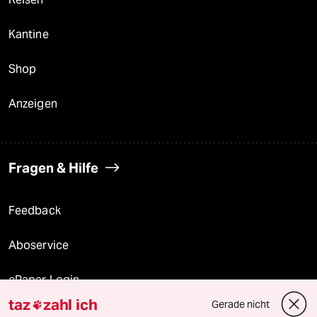
Kantine
Shop
Anzeigen
Fragen & Hilfe
Feedback
Aboservice
ePaper Login
taz
zahl ich
Gerade nicht

Downloads für Abonnierende