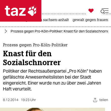

taz zahl ich
hitze
landtagswahl in sachsen-anhalt
gewalt gegen frauen

taz zahl ich
nd
Prozess gegen Pro-Köln-Politiker: Knast für den Sozialschnorrer
taz zahl ich
themen
Prozess gegen Pro-Köln-Politiker
Knast für den
politik
Sozialschnorrer
öko
Politiker der Rechtsaußenpartei „Pro Köln“ haben
gefälschte Anwesenheitslisten bei der Stadt
gesellschaft
eingereicht. Einer wurde nun zu über zwei Jahren
Haft verurteilt.
kultur
sport
8.12.2014
19:23 Uhr
teilen