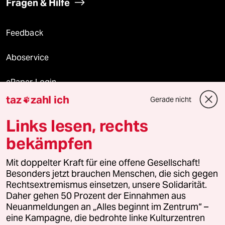
Fragen & Hilfe
Feedback
Aboservice
ePaper Login
taz
zahl ich
Gerade nicht

Downloads für Abonnierende
Links lesen, rechts
bekämpfen
© 2026 taz Verlags und Vertriebs GmbH
Mit doppelter Kraft für eine offene Gesellschaft!
Alle Rechte vorbehalten. Bei rechtlichen Fragen oder für Genehmigungen
wenden Sie sich bitte an
lizenzen@taz.de
Besonders jetzt brauchen Menschen, die sich gegen
Rechtsextremismus einsetzen, unsere Solidarität.
Daher gehen 50 Prozent der Einnahmen aus
Feedback
Redaktionsstatut
Kommune-Richtlinien
KI-
Neuanmeldungen an „Alles beginnt im Zentrum“ –
eine Kampagne, die bedrohte linke Kulturzentren
Leitlinie
Informant
Datenschutz
Impressum
AGB