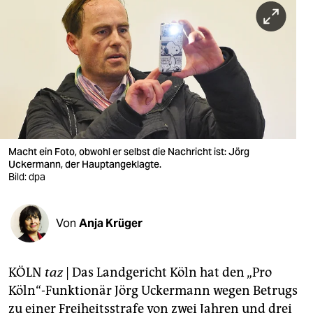
berlin
nord
wahrheit
verlag
verlag
veranstaltungen
Macht ein Foto, obwohl er selbst die Nachricht ist: Jörg
Uckermann, der Hauptangeklagte.
shop
Bild: dpa
fragen & hilfe
Von
Anja Krüger
unterstützen
abo
KÖLN
taz
| Das Landgericht Köln hat den „Pro
genossenschaft
Köln“-Funktionär Jörg Uckermann wegen Betrugs
zu einer Freiheitsstrafe von zwei Jahren und drei