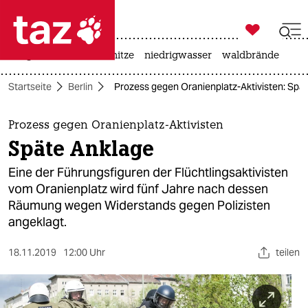

taz zahl ich
krieg in der ukraine
hitze
niedrigwasser
waldbrände

taz zahl ich
Startseite
Berlin
Prozess gegen Oranienplatz-Aktivisten: Spä
taz zahl ich
themen
Prozess gegen Oranienplatz-Aktivisten
Späte Anklage
politik
Eine der Führungsfiguren der Flüchtlingsaktivisten
öko
vom Oranienplatz wird fünf Jahre nach dessen
Räumung wegen Widerstands gegen Polizisten
gesellschaft
angeklagt.
kultur
18.11.2019
12:00 Uhr
teilen
sport