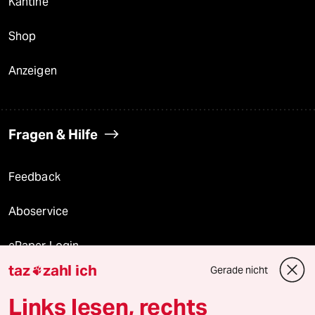
Kantine
Shop
Anzeigen
Fragen & Hilfe
Feedback
Aboservice
ePaper Login
taz
zahl ich
Gerade nicht

Downloads für Abonnierende
Links lesen, rechts