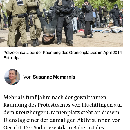
berlin
nord
wahrheit
verlag
verlag
Polizeieinsatz bei der Räumung des Oranienplatzes im April 2014
Foto: dpa
veranstaltungen
shop
Von
Susanne Memarnia
fragen & hilfe
unterstützen
Mehr als fünf Jahre nach der gewaltsamen
Räumung des Protestcamps von Flüchtlingen auf
abo
dem Kreuzberger Oranienplatz steht an diesem
genossenschaft
Dienstag einer der damaligen AktivistInnen vor
Gericht. Der Sudanese Adam Baher ist des