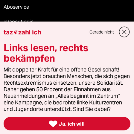
Aboservice
ePaper Login
taz
zahl ich
Gerade nicht

Downloads für Abonnierende
Links lesen, rechts
bekämpfen
© 2026 taz Verlags und Vertriebs GmbH
Mit doppelter Kraft für eine offene Gesellschaft!
Alle Rechte vorbehalten. Bei rechtlichen Fragen oder für Genehmigungen
wenden Sie sich bitte an
lizenzen@taz.de
Besonders jetzt brauchen Menschen, die sich gegen
Rechtsextremismus einsetzen, unsere Solidarität.
Daher gehen 50 Prozent der Einnahmen aus
Feedback
Redaktionsstatut
Kommune-Richtlinien
KI-
Neuanmeldungen an „Alles beginnt im Zentrum“ –
eine Kampagne, die bedrohte linke Kulturzentren
Leitlinie
Informant
Datenschutz
Impressum
AGB
und Jugendorte unterstützt. Sind Sie dabei?
Seitenwende
Einwilligungen widerrufen (Ads)

Ja, ich will