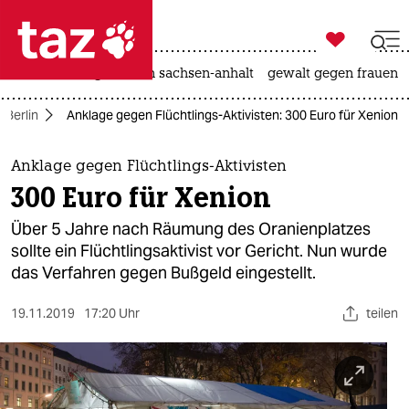

taz zahl ich
hitze
landtagswahl in sachsen-anhalt
gewalt gegen frauen

taz zahl ich
Berlin
Anklage gegen Flüchtlings-Aktivisten: 300 Euro für Xenion
taz zahl ich
themen
Anklage gegen Flüchtlings-Aktivisten
300 Euro für Xenion
politik
Über 5 Jahre nach Räumung des Oranienplatzes
öko
sollte ein Flüchtlingsaktivist vor Gericht. Nun wurde
das Verfahren gegen Bußgeld eingestellt.
gesellschaft
19.11.2019
17:20 Uhr
teilen
kultur
sport