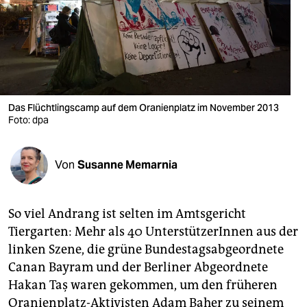
berlin
nord
wahrheit
verlag
Das Flüchtlingscamp auf dem Oranienplatz im November 2013
Foto: dpa
verlag
veranstaltungen
Von
Susanne Memarnia
shop
fragen & hilfe
So viel Andrang ist selten im Amtsgericht
unterstützen
Tiergarten: Mehr als 40 UnterstützerInnen aus der
linken Szene, die grüne Bundestagsabgeordnete
abo
Canan Bayram und der Berliner Abgeordnete
genossenschaft
Hakan Taş waren gekommen, um den früheren
Oranienplatz-Aktivisten Adam Baher zu seinem