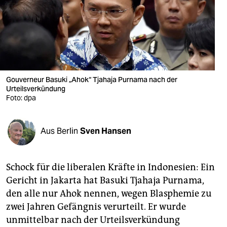
berlin
nord
wahrheit
verlag
Gouverneur Basuki „Ahok“ Tjahaja Purnama nach der
Urteilsverkündung
verlag
Foto: dpa
veranstaltungen
shop
Aus Berlin
Sven Hansen
fragen & hilfe
Schock für die liberalen Kräfte in Indonesien: Ein
unterstützen
Gericht in Jakarta hat Basuki Tjahaja Purnama,
abo
den alle nur Ahok nennen, wegen Blasphemie zu
zwei Jahren Gefängnis verurteilt. Er wurde
genossenschaft
unmittelbar nach der Urteilsverkündung