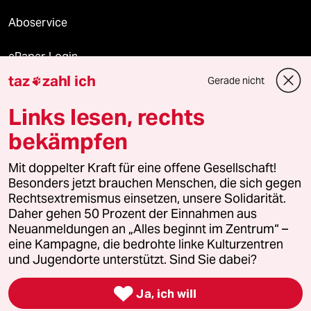
Aboservice
ePaper Login
taz
zahl ich
Gerade nicht

Downloads für Abonnierende
Links lesen, rechts
bekämpfen
© 2026 taz Verlags und Vertriebs GmbH
Mit doppelter Kraft für eine offene Gesellschaft!
Alle Rechte vorbehalten. Bei rechtlichen Fragen oder für Genehmigungen
wenden Sie sich bitte an
lizenzen@taz.de
Besonders jetzt brauchen Menschen, die sich gegen
Rechtsextremismus einsetzen, unsere Solidarität.
Daher gehen 50 Prozent der Einnahmen aus
Feedback
Redaktionsstatut
Kommune-Richtlinien
KI-
Neuanmeldungen an „Alles beginnt im Zentrum“ –
eine Kampagne, die bedrohte linke Kulturzentren
Leitlinie
Informant
Datenschutz
Impressum
AGB
und Jugendorte unterstützt. Sind Sie dabei?
Seitenwende
Einwilligungen widerrufen (Ads)

Ja, ich will