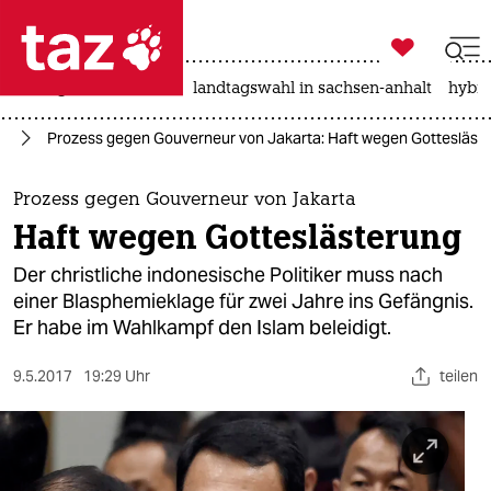

taz zahl ich
niedrigwasser
rente
landtagswahl in sachsen-anhalt
hybri

taz zahl ich
en
Prozess gegen Gouverneur von Jakarta: Haft wegen Gottesläst
taz zahl ich
themen
Prozess gegen Gouverneur von Jakarta
Haft wegen Gotteslästerung
politik
Der christliche indonesische Politiker muss nach
öko
einer Blasphemieklage für zwei Jahre ins Gefängnis.
Er habe im Wahlkampf den Islam beleidigt.
gesellschaft
9.5.2017
19:29 Uhr
teilen
kultur
sport