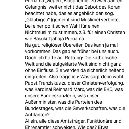
Purnama „wegen „Blasphemie“ zu zwei Jahren
Gefängnis, weil er nicht das Gebot des Koran
beachtet habe, das es angeblich den sog.
„Gläubigen“ (gemeint sind Muslime) verbiete,
bei einer politischen Wahl für einen
Nichtmuslim zu stimmen, z.B. für einen Christen
wie Basuki Tjahaja Purnama.
Na gut, religiöser Übereifer. Das kann ja mal
vorkommen. Das gab es früher bei uns auch.
Doch ich hoffe auf Rettung: Die katholische
Welt und die aufgeklärte Welt sind nicht ganz
ohne Einfluss. Sie werden da sicherlich helfend
eingreifen. Also frage ich: Was sagt denn wohl
Papst Franziskus zu dieser Christenverfolgung,
was Kardinal Reinhard Marx, was die EKD, was
unsere Bundeskanzlerin, was unser
Außenminister, was die Parteien des
Bundestages, was die Gewerkschaften, was die
Antifanten?
Allein, alle diese Amtsträger, Funktionäre und
Ehrenamtler schweigen. Wie das? Etwa