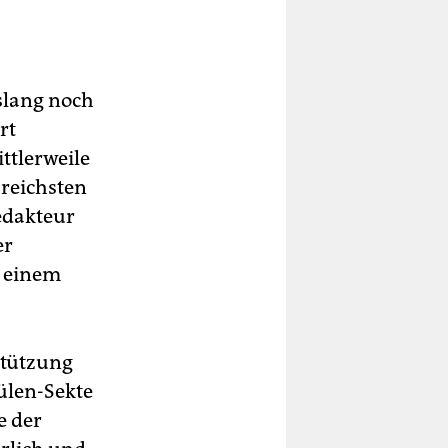
slang noch
rt
ttlerweile
sreichsten
edakteur
er
t einem
stützung
ülen-Sekte
e der