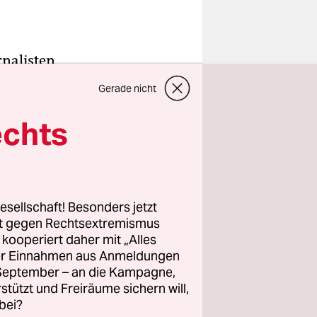
rnalisten
t
Gerade nicht
findet die
 in
echts
sgefängnis
eiten
nderoğlu,
esellschaft! Besonders jetzt
rt gegen Rechtsextremismus
z kooperiert daher mit „Alles
ller Einnahmen aus Anmeldungen
ische
. September – an die Kampagne,
ng haben.
rstützt und Freiräume sichern will,
bei?
dnete