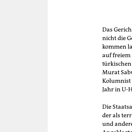
Das Gerich
nicht die 
kommen las
auf freiem
türkischen
Murat Sabu
Kolumnist 
Jahr in U-H
Die Staats
der als te
und andere