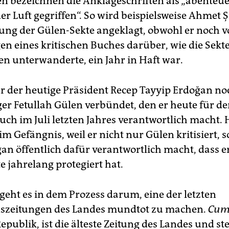
n bezeichnen die Anklageschriften als „abenteue
der Luft gegriffen“. So wird beispielsweise Ahmet Ş
ung der Gülen-Sekte angeklagt, obwohl er noch v
en eines kritischen Buches darüber, wie die Sekte
en unterwanderte, ein Jahr in Haft war.
 der heutige Präsident Recep Tayyip Erdoğan no
er Fetullah Gülen verbündet, den er heute für d
ch im Juli letzten Jahres verantwortlich macht. H
m Gefängnis, weil er nicht nur Gülen kritisiert, 
an öffentlich dafür verantwortlich macht, dass er
e jahrelang protegiert hat.
geht es in dem Prozess darum, eine der letzten
nszeitungen des Landes mundtot zu machen.
Cum
epublik, ist die älteste Zeitung des Landes und st