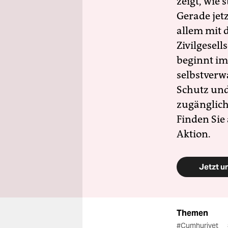
zeigt, wie
Gerade jet
allem mit d
Zivilgesell
beginnt im
selbstverw
Schutz und 
zugänglich
Finden Sie
Aktion.
Jetzt u
Themen
#Cumhuriyet