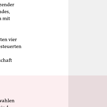
tzender
ndes,
n mit
ten vier
esteuerten
schaft
wahlen