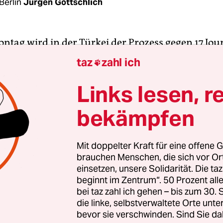
Berlin
Jürgen Gottschlich
ntag wird in der Türkei der Prozess gegen 17 Jou
eiter der linksliberalen Tageszeitung
Cumhuriye
taz
zahl ich

. Doch anders als zum Prozess­auftakt am 24. Juli 
g nun nicht mehr im Istanbuler Gerichtsgebäude
Links lesen, r
ondern in einem Gerichtssaal im Hochsicherheit
bekämpfen
statt. „Trotz oder vielleicht gerade wegen des weltw
resses an diesem Prozess wird der Zugang der
keit damit erheblich eingeschränkt“, sagte Erol Ö
Mit doppelter Kraft für eine offene G
brauchen Menschen, die sich vor O
on Reporter ohne Grenzen in der Türkei, der taz.
einsetzen, unsere Solidarität. Die ta
beginnt im Zentrum“. 50 Prozent a
werden zu dem Prozess nur 20 ausgewählte türk
bei taz zahl ich gehen – bis zum 30
en und fünf ausländische Korrespondenten Zuga
die linke, selbstverwaltete Orte unte
bevor sie verschwinden. Sind Sie da
ische Beobachter wie die Grünen Europaabgeor