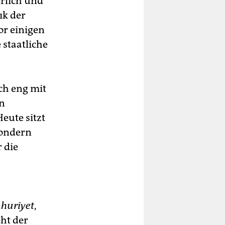
rlich und
ık der
or einigen
 staatliche
ch eng mit
en
eute sitzt
sondern
 die
huriyet
,
eht der