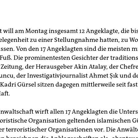
t will am Montag insgesamt 12 Angeklagte, die bi
Gelegenheit zu einer Stellungnahme hatten, zu Wo
sen. Von den 17 Angeklagten sind die meisten mi
 Fuß. Die prominentesten Gesichter der tradition
 Zeitung, der Herausgeber Akin Atalay, der Chefr
ncu, der Investigativjournalist Ahmet Şık und d
Kadri Gürsel sitzen dagegen mittlerweile seit fas
aft.
anwaltschaft wirft allen 17 Angeklagten die Unter
rroristische Organisation geltenden islamischen G
r terroristischer Organisationen vor. Die Anwält