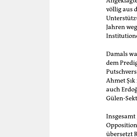
Angeklagte
völlig aus 
Unterstütz
Jahren weg
Institution
Damals war
dem Predig
Putschversu
Ahmet Şık i
auch Erdoğ
Gülen-Sekt
Insgesamt 
Oppositio
übersetzt R