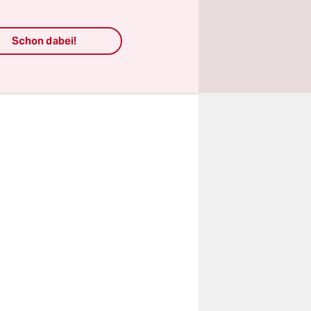
den
 müssen sie
Schon dabei!
n Raum per
ängnisses