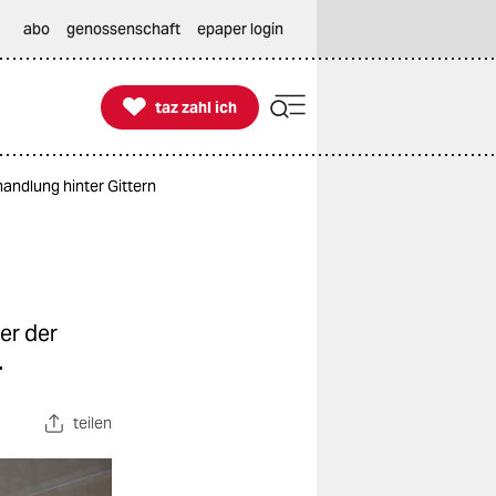
abo
genossenschaft
epaper login

taz zahl ich
taz zahl ich
andlung hinter Gittern
er der
.
teilen