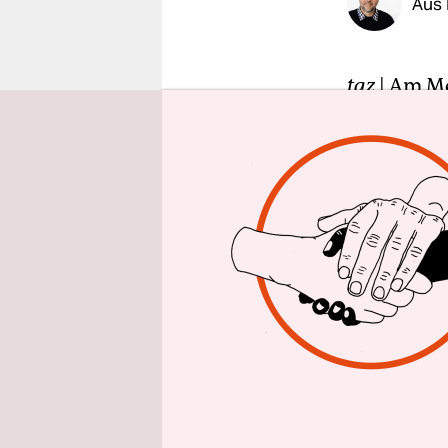
Aus 
epaper login
taz
| Am Mo
und Mitarb
fortgesetzt
Fortsetzun
Calayan, s
in Silivre 
Medieninte
Öffentlich
Vertreter v
Insgesamt 
Journalist
Ob ausländ