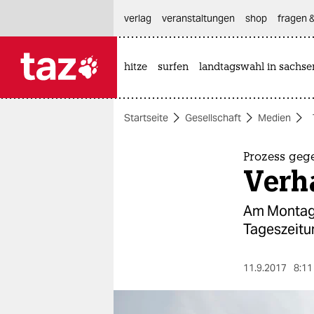
hautnavigation anspringen
hauptinhalt anspringen
footer anspringen
verlag
veranstaltungen
shop
fragen &
hitze
surfen
landtagswahl in sachse

taz zahl ich
taz zahl ich
Startseite
Gesellschaft
Medien
themen
politik
Prozess geg
Verha
öko
Am Montag w
gesellschaft
Tageszeitu
kultur
11.9.2017
8:11
sport