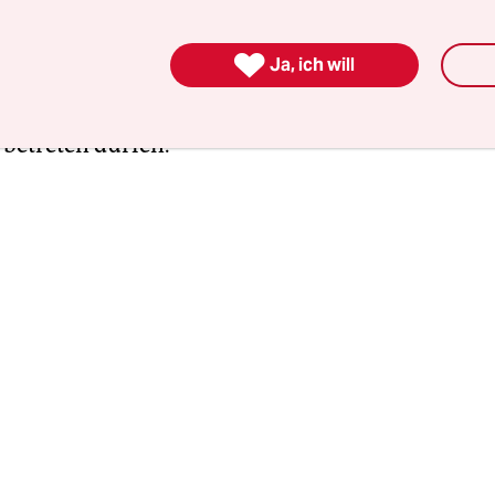
rms und Delegationen aus anderen Ländern in 
al gelassen werden, ist noch unklar. Wenn nicht,

Ja, ich will
isten anderen das Geschehen aus einem andere
ragung verfolgen, wenn sie das Gelände des Gef
betreten dürfen.