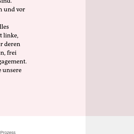
sind.
h und vor
lles
 linke,
ür deren
n, frei
ngagement.
e unsere
#Prozess