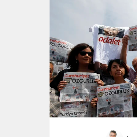
berlin
nord
wahrheit
verlag
verlag
veranstaltungen
shop
fragen & hilfe
unterstützen
abo
genossenschaft