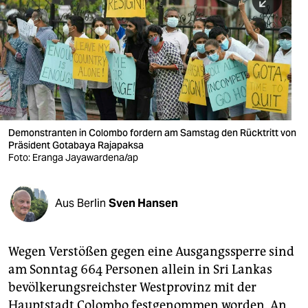
berlin
nord
wahrheit
verlag
verlag
Demonstranten in Colombo fordern am Samstag den Rücktritt von
Präsident Gotabaya Rajapaksa
veranstaltungen
Foto: Eranga Jayawardena/ap
shop
fragen & hilfe
Aus Berlin
Sven Hansen
unterstützen
Wegen Verstößen gegen eine Ausgangssperre sind
abo
am Sonntag 664 Personen allein in Sri Lankas
genossenschaft
bevölkerungsreichster Westprovinz mit der
Hauptstadt Colombo festgenommen worden. An