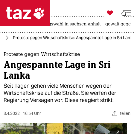

taz zahl ich
hitze
surfen
landtagswahl in sachsen-anhalt
gewalt gegen

taz zahl ich
us
Proteste gegen Wirtschaftskrise: Angespannte Lage in Sri Lank
taz zahl ich
themen
Proteste gegen Wirtschaftskrise
Angespannte Lage in Sri
politik
Lanka
öko
Seit Tagen gehen viele Menschen wegen der
Wirtschaftskrise auf die Straße. Sie werfen der
gesellschaft
Regierung Versagen vor. Diese reagiert strikt.
kultur
3.4.2022
16:54 Uhr
teilen
sport