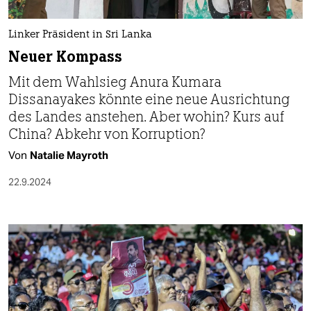
berlin
nord
Linker Präsident in Sri Lanka
Neuer Kompass
wahrheit
Mit dem Wahlsieg Anura Kumara
verlag
Dissanayakes könnte eine neue Ausrichtung
des Landes anstehen. Aber wohin? Kurs auf
verlag
China? Abkehr von Korruption?
veranstaltungen
Von
Natalie Mayroth
shop
22.9.2024
fragen & hilfe
unterstützen
abo
genossenschaft