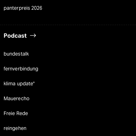
panterpreis 2026
Podcast
bundestalk
fernverbindung
klima update°
Mauerecho
Freie Rede
reingehen