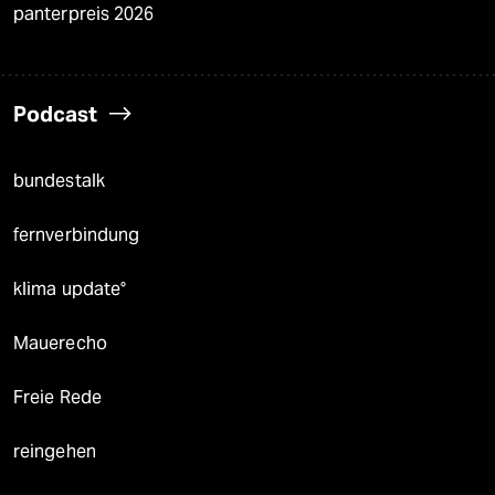
panterpreis 2026
Podcast
bundestalk
fernverbindung
klima update°
Mauerecho
Freie Rede
reingehen