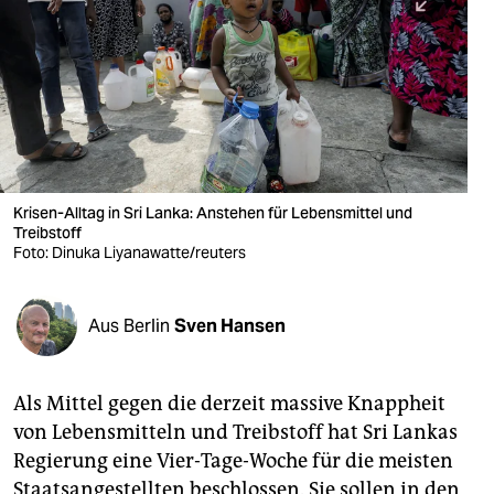
berlin
nord
wahrheit
verlag
verlag
Krisen-Alltag in Sri Lanka: Anstehen für Lebensmittel und
Treibstoff
veranstaltungen
Foto: Dinuka Liyanawatte/reuters
shop
fragen & hilfe
Aus Berlin
Sven Hansen
unterstützen
Als Mittel gegen die derzeit massive Knappheit
abo
von Lebensmitteln und Treibstoff hat Sri Lankas
genossenschaft
Regierung eine Vier-Tage-Woche für die meisten
Staatsangestellten beschlossen. Sie sollen in den