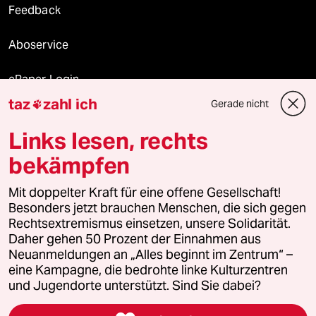
Feedback
Aboservice
ePaper Login
taz
zahl ich
Gerade nicht

Downloads für Abonnierende
Links lesen, rechts
bekämpfen
© 2026 taz Verlags und Vertriebs GmbH
Mit doppelter Kraft für eine offene Gesellschaft!
Alle Rechte vorbehalten. Bei rechtlichen Fragen oder für Genehmigungen
wenden Sie sich bitte an
lizenzen@taz.de
Besonders jetzt brauchen Menschen, die sich gegen
Rechtsextremismus einsetzen, unsere Solidarität.
Daher gehen 50 Prozent der Einnahmen aus
Feedback
Redaktionsstatut
Kommune-Richtlinien
KI-
Neuanmeldungen an „Alles beginnt im Zentrum“ –
eine Kampagne, die bedrohte linke Kulturzentren
Leitlinie
Informant
Datenschutz
Impressum
AGB
und Jugendorte unterstützt. Sind Sie dabei?
Seitenwende
Einwilligungen widerrufen (Ads)