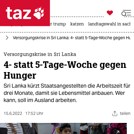

taz zahl ich
bergsteigen
usa unter trump
katzen
landtagswahl in sachs

taz zahl ich
en
Versorgungskrise in Sri Lanka: 4- statt 5-Tage-Woche gegen Hu
taz zahl ich
themen
Versorgungskrise in Sri Lanka
4- statt 5-Tage-Woche gegen
politik
Hunger
öko
Sri Lanka kürzt Staatsangestellten die Arbeitszeit für
drei Monate, damit sie Lebensmittel anbauen. Wer
gesellschaft
kann, soll im Ausland arbeiten.
kultur
15.6.2022
17:52 Uhr
teilen
sport