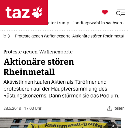

taz zahl ich
nahost-konflikt
usa unter trump
landtagswahl in sachsen-an

taz zahl ich
mie
Proteste gegen Waffenexporte: Aktionäre stören Rheinmetall
taz zahl ich
themen
Proteste gegen Waffenexporte
Aktionäre stören
politik
Rheinmetall
öko
AktivistInnen kaufen Aktien als Türöffner und
protestieren auf der Hauptversammlung des
gesellschaft
Rüstungskonzerns. Dann stürmen sie das Podium.
kultur
28.5.2019
17:03 Uhr
teilen
sport