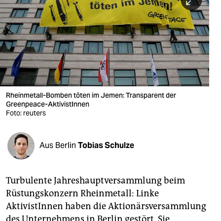
berlin
nord
wahrheit
verlag
verlag
Rheinmetall-Bomben töten im Jemen: Transparent der
Greenpeace-AktivistInnen
veranstaltungen
Foto: reuters
shop
fragen & hilfe
Aus Berlin
Tobias Schulze
unterstützen
Turbulente Jahreshauptversammlung beim
abo
Rüstungskonzern Rheinmetall: Linke
genossenschaft
AktivistInnen haben die Aktionärsversammlung
des Unternehmens in Berlin gestört. Sie