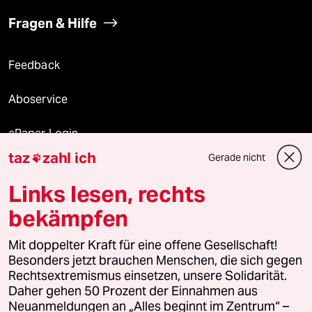
Fragen & Hilfe
Feedback
Aboservice
ePaper Login
taz
zahl ich
Gerade nicht

Downloads für Abonnierende
Links lesen, rechts
bekämpfen
© 2026 taz Verlags und Vertriebs GmbH
Mit doppelter Kraft für eine offene Gesellschaft!
Alle Rechte vorbehalten. Bei rechtlichen Fragen oder für Genehmigungen
wenden Sie sich bitte an
lizenzen@taz.de
Besonders jetzt brauchen Menschen, die sich gegen
Rechtsextremismus einsetzen, unsere Solidarität.
Daher gehen 50 Prozent der Einnahmen aus
Feedback
Redaktionsstatut
Kommune-Richtlinien
KI-
Neuanmeldungen an „Alles beginnt im Zentrum“ –