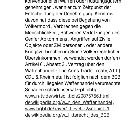
konventionellen Waffen oder Rüstungsgütern
genehmigen , wenn er zum Zeitpunkt der
Entscheidung der Genehmigung Kenntnis
davon hat dass diese bei Begehung von
Völkermord , Verbrechen gegen die
Menschlichkeit , Schweren Verletzungen des
Genfer Abkommens , Angriffen auf Zivile
Objekte oder Zivilpersonen , oder andere
Kriegsverbrechen im Sinne Völkerrechtlicher
Übereinkommen , verwendet werden dürfen (
Artikel 6 , Absatz 3 , Vertrag über den
Waffenhandel - The Arms Trade Treaty, ATT ) .
CDU & Rheinmetall ist folglich nach dem BGB
für durch Illegalen Waffenhandel verursachte
Schäden schadensersatz-pflichtig ...
www.n-tv.de/wirtsc...ticle20875756.html
,
de.wikipedia.org/w...r_den_Waffenhandel
,
www.bgbl.de/xaver/...tlevel=-2&nohist=1
,
de.wikipedia.org/w...liktsrecht_des_BGB