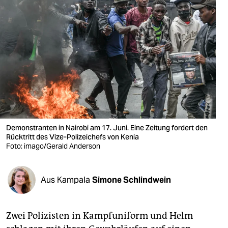
berlin
nord
wahrheit
verlag
verlag
veranstaltungen
Demonstranten in Nairobi am 17. Juni. Eine Zeitung fordert den
shop
Rücktritt des Vize-Polizeichefs von Kenia
Foto: imago/Gerald Anderson
fragen & hilfe
unterstützen
Aus Kampala
Simone Schlindwein
abo
genossenschaft
Zwei Polizisten in Kampfuniform und Helm