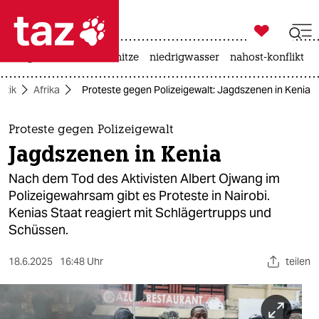

taz zahl ich
krieg in der ukraine
hitze
niedrigwasser
nahost-konflikt

taz zahl ich
litik
Afrika
Proteste gegen Polizeigewalt: Jagdszenen in Kenia
taz zahl ich
themen
Proteste gegen Polizeigewalt
Jagdszenen in Kenia
politik
Nach dem Tod des Aktivisten Albert Ojwang im
öko
Polizeigewahrsam gibt es Proteste in Nairobi.
Kenias Staat reagiert mit Schlägertrupps und
gesellschaft
Schüssen.
kultur
18.6.2025
16:48 Uhr
teilen
sport