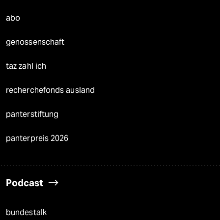
abo
genossenschaft
taz zahl ich
recherchefonds ausland
panterstiftung
panterpreis 2026
Podcast
bundestalk