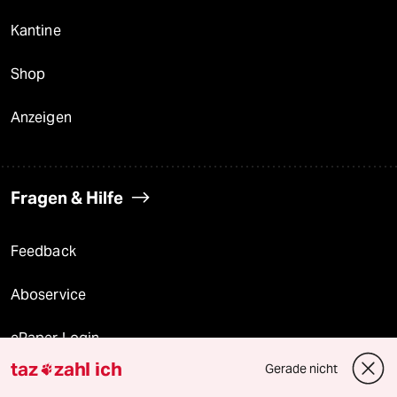
Kantine
Shop
Anzeigen
Fragen & Hilfe
Feedback
Aboservice
ePaper Login
taz
zahl ich
Gerade nicht

Downloads für Abonnierende