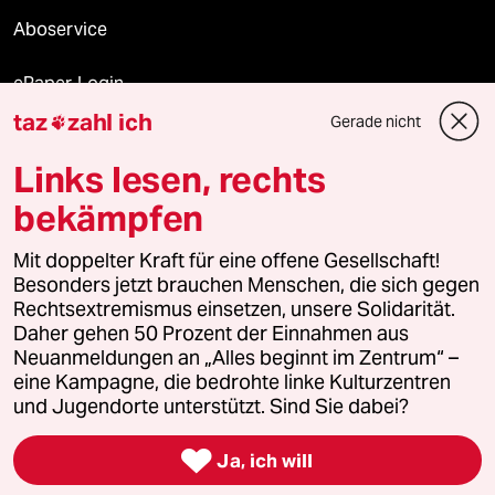
Aboservice
ePaper Login
taz
zahl ich
Gerade nicht

Downloads für Abonnierende
Links lesen, rechts
bekämpfen
© 2026 taz Verlags und Vertriebs GmbH
Mit doppelter Kraft für eine offene Gesellschaft!
Alle Rechte vorbehalten. Bei rechtlichen Fragen oder für Genehmigungen
wenden Sie sich bitte an
lizenzen@taz.de
Besonders jetzt brauchen Menschen, die sich gegen
Rechtsextremismus einsetzen, unsere Solidarität.
Daher gehen 50 Prozent der Einnahmen aus
Feedback
Redaktionsstatut
Kommune-Richtlinien
KI-
Neuanmeldungen an „Alles beginnt im Zentrum“ –
eine Kampagne, die bedrohte linke Kulturzentren
Leitlinie
Informant
Datenschutz
Impressum
AGB
und Jugendorte unterstützt. Sind Sie dabei?
Seitenwende
Einwilligungen widerrufen (Ads)

Ja, ich will