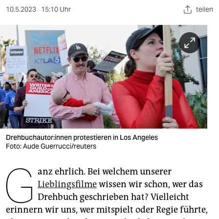
berlin
10.5.2023
15:10 Uhr
teilen
nord
wahrheit
verlag
verlag
veranstaltungen
shop
Dreh­buch­au­to­r:in­nen protestieren in Los Angeles
fragen & hilfe
Foto: Aude Guerrucci/reuters
G
unterstützen
anz ehrlich. Bei welchem unserer
abo
Lieblingsfilme
wissen wir schon, wer das
Drehbuch geschrieben hat? Vielleicht
genossenschaft
erinnern wir uns, wer mitspielt oder Regie führte,