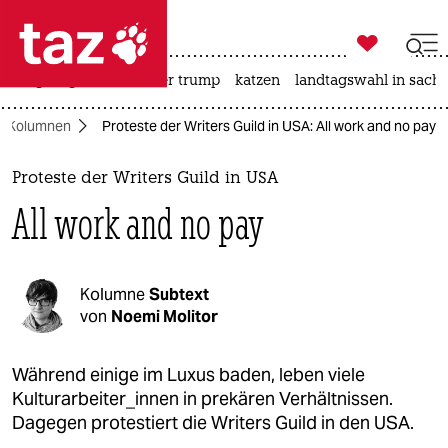

taz zahl ich
bergsteigen
usa unter trump
katzen
landtagswahl in sachs

taz zahl ich
Kolumnen
Proteste der Writers Guild in USA: All work and no pay
taz zahl ich
themen
Proteste der Writers Guild in USA
All work and no pay
politik
öko
Kolumne
Subtext
gesellschaft
von
Noemi Molitor
kultur
Während einige im Luxus baden, leben viele
Kulturarbeiter_innen in prekären Verhältnissen.
sport
Dagegen protestiert die Writers Guild in den USA.