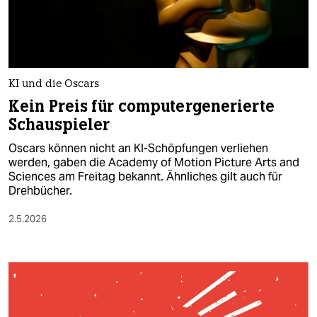
berlin
nord
wahrheit
KI und die Oscars
verlag
Kein Preis für computergenerierte
Schauspieler
verlag
Oscars können nicht an KI-Schöpfungen verliehen
veranstaltungen
werden, gaben die Academy of Motion Picture Arts and
Sciences am Freitag bekannt. Ähnliches gilt auch für
shop
Drehbücher.
fragen & hilfe
2.5.2026
unterstützen
abo
genossenschaft