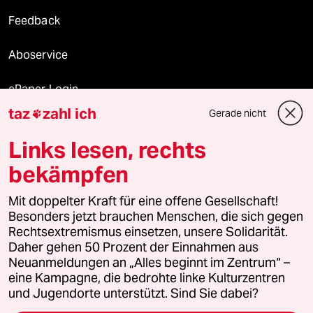
Feedback
Aboservice
ePaper Login
taz
zahl ich
Gerade nicht

Downloads für Abonnierende
Links lesen, rechts
bekämpfen
© 2026 taz Verlags und Vertriebs GmbH
Mit doppelter Kraft für eine offene Gesellschaft!
Alle Rechte vorbehalten. Bei rechtlichen Fragen oder für Genehmigungen
wenden Sie sich bitte an
lizenzen@taz.de
Besonders jetzt brauchen Menschen, die sich gegen
Rechtsextremismus einsetzen, unsere Solidarität.
Daher gehen 50 Prozent der Einnahmen aus
Feedback
Redaktionsstatut
Kommune-Richtlinien
KI-
Neuanmeldungen an „Alles beginnt im Zentrum“ –
eine Kampagne, die bedrohte linke Kulturzentren
Leitlinie
Informant
Datenschutz
Impressum
AGB
und Jugendorte unterstützt. Sind Sie dabei?