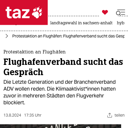

taz zahl ich
niedrigwasser
rente
landtagswahl in sachsen-anhalt
hybri

taz zahl ich
te
Protestaktion an Flughäfen: Flughafenverband sucht das Gespr
taz zahl ich
themen
Protestaktion an Flughäfen
Flughafenverband sucht das
politik
Gespräch
öko
Die Letzte Generation und der Branchenverband
ADV wollen reden. Die Kli­ma­ak­ti­vis­t*in­nen hatten
gesellschaft
zuvor in mehreren Städten den Flugverkehr
blockiert.
kultur
sport
13.8.2024
17:35 Uhr
teilen