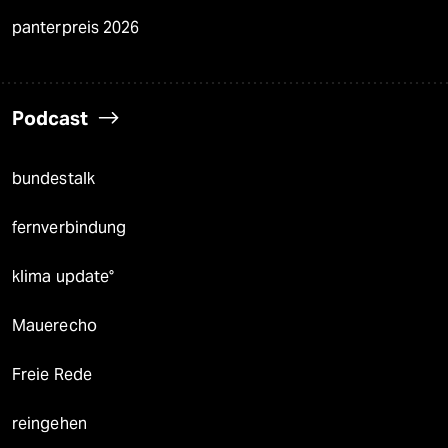
panterpreis 2026
Podcast
bundestalk
fernverbindung
klima update°
Mauerecho
Freie Rede
reingehen