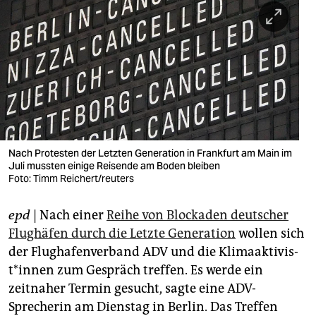
berlin
nord
wahrheit
verlag
verlag
veranstaltungen
Nach Protesten der Letzten Generation in Frankfurt am Main im
Juli mussten einige Reisende am Boden bleiben
Foto: Timm Reichert/reuters
shop
fragen & hilfe
epd
| Nach einer
Reihe von Blockaden deutscher
Flughäfen durch die Letzte Generation
wollen sich
unterstützen
der Flughafenverband ADV und die Kli­ma­ak­ti­vis­
abo
t*in­nen zum Gespräch treffen. Es werde ein
zeitnaher Termin gesucht, sagte eine ADV-
genossenschaft
Sprecherin am Dienstag in Berlin. Das Treffen