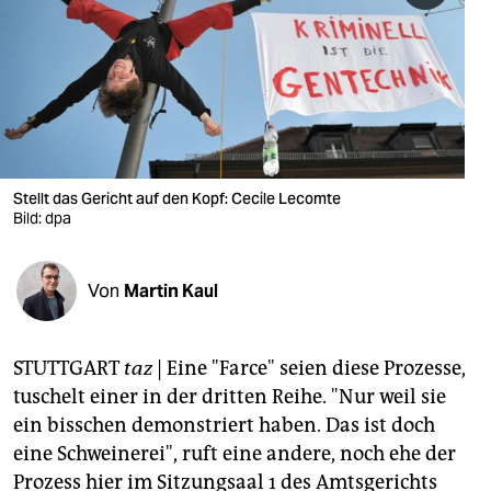
berlin
nord
wahrheit
verlag
verlag
Stellt das Gericht auf den Kopf: Cecile Lecomte
Bild: dpa
veranstaltungen
shop
Von
Martin Kaul
fragen & hilfe
unterstützen
STUTTGART
taz
| Eine "Farce" seien diese Prozesse,
tuschelt einer in der dritten Reihe. "Nur weil sie
abo
ein bisschen demonstriert haben. Das ist doch
genossenschaft
eine Schweinerei", ruft eine andere, noch ehe der
Prozess hier im Sitzungsaal 1 des Amtsgerichts