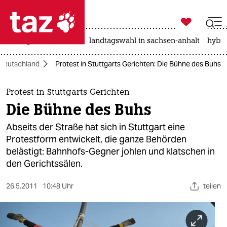

taz zahl ich
niedrigwasser
rente
landtagswahl in sachsen-anhalt
hybri

taz zahl ich
Deutschland
Protest in Stuttgarts Gerichten: Die Bühne des Buhs
taz zahl ich
themen
Protest in Stuttgarts Gerichten
Die Bühne des Buhs
politik
Abseits der Straße hat sich in Stuttgart eine
öko
Protestform entwickelt, die ganze Behörden
belästigt: Bahnhofs-Gegner johlen und klatschen in
gesellschaft
den Gerichtssälen.
kultur
26.5.2011
10:48 Uhr
teilen
sport