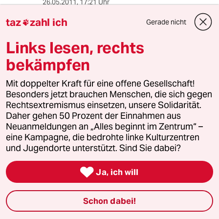
26.05.2011
,
17:21 Uhr
Nach diesem hetzerischen, diffamierenden
taz
zahl ich
Gerade nicht

Pamphlet darf man also getrost allen S21-
Gegnern -
Links lesen, rechts
auch denen, die am 30.09.2010 Opfer
bekämpfen
polizeilicher Gewalt geworden sind, ohne dass
sich irgendein Staatsanwalt dafür bis jetzt in
Mit doppelter Kraft für eine offene Gesellschaft!
vergleichbarer Weise interessiert hätte -
Besonders jetzt brauchen Menschen, die sich gegen
Rechtsextremismus einsetzen, unsere Solidarität.
nachdrücklich enmpfehlen, auch von jeder
Daher gehen 50 Prozent der Einnahmen aus
finanziellen Unterstützung für die taz
Neuanmeldungen an „Alles beginnt im Zentrum“ –
abzusehen.
eine Kampagne, die bedrohte linke Kulturzentren
und Jugendorte unterstützt. Sind Sie dabei?

Ja, ich will
A Wemmer, Stuttgart
AW
26.05.2011
,
16:51 Uhr
Ich habe den Prozess am Dienstag im
Schon dabei!
Stuttgarter Amtsgericht als (fast stummer)