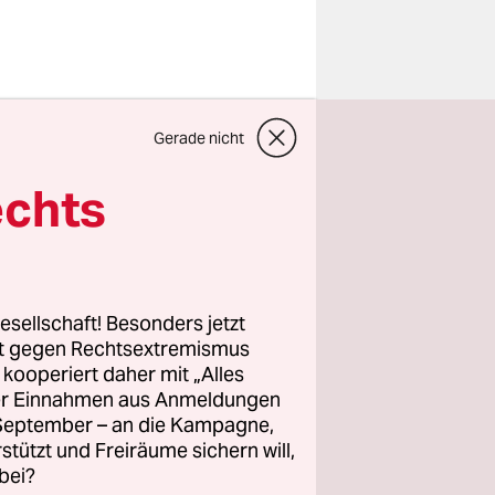
Barhocker
Gerade nicht
nke Kneipe
echts
ss ich zu
erste Gast
chaftlichen
b er denn
esellschaft! Besonders jetzt
 die sich
rt gegen Rechtsextremismus
pielt haben
z kooperiert daher mit „Alles
g.
ller Einnahmen aus Anmeldungen
. September – an die Kampagne,
rstützt und Freiräume sichern will,
neipe
bei?
ss, eine