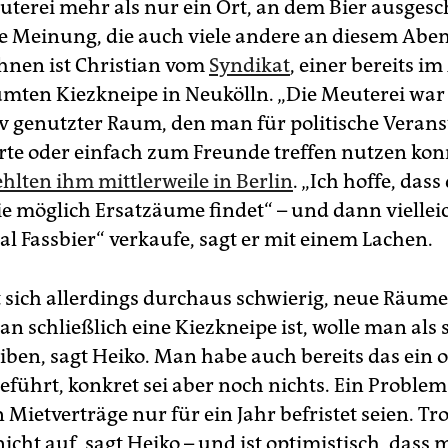
uterei mehr als nur ein Ort, an dem Bier ausges
e Meinung, die auch viele andere an diesem Aben
ihnen ist Christian vom
Syndikat
, einer bereits i
mten Kiezkneipe in Neukölln. „Die Meuterei war
tiv genutzter Raum, den man für politische Veran
te oder einfach zum Freunde treffen nutzen kon
ehlten ihm mittlerweile in Berlin
. „Ich hoffe, das
wie möglich Ersatzäume findet“ – und dann viellei
al Fassbier“ verkaufe, sagt er mit einem Lachen.
et sich allerdings durchaus schwierig, neue Räume
n schließlich eine Kiezkneipe ist, wolle man als 
eiben, sagt Heiko. Man habe auch bereits das ein 
führt, konkret sei aber noch nichts. Ein Problem 
 Mietverträge nur für ein Jahr befristet seien. Tr
cht auf, sagt Heiko – und ist optimistisch, dass 