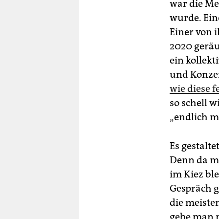
war die Me
wurde. Ein
Einer von 
2020 geräu
ein kollek
und Konzer
wie diese f
so schell 
„endlich m
Es gestalt
Denn da ma
im Kiez bl
Gespräch ge
die meisten
gebe man ni