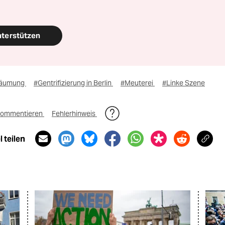
nterstützen
äumung
#Gentrifizierung in Berlin
#Meuterei
#Linke Szene
ommentieren
Fehlerhinweis
 teilen