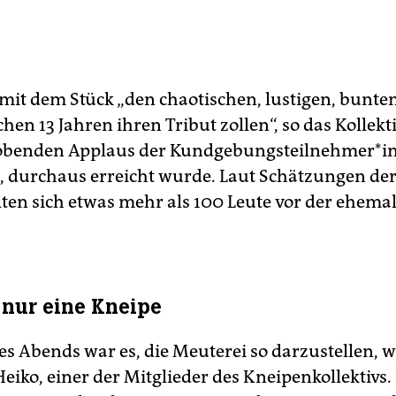
mit dem Stück „den chaotischen, lustigen, bunte
chen 13 Jahren ihren Tribut zollen“, so das Kollektiv
obenden Applaus der Kund­ge­bungs­teil­neh­me­r*
n, durchaus erreicht wurde. Laut Schätzungen der
en sich etwas mehr als 100 Leute vor der ehema
 nur eine Kneipe
es Abends war es, die Meuterei so darzustellen, w
Heiko, einer der Mitglieder des Kneipenkollektivs.