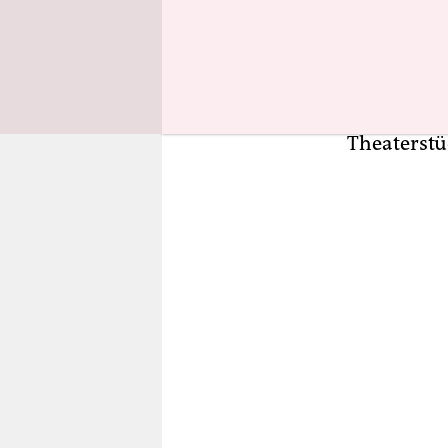
Kundgebun
Räumen zu 
Meuterei w
– führte da
Theaterstü