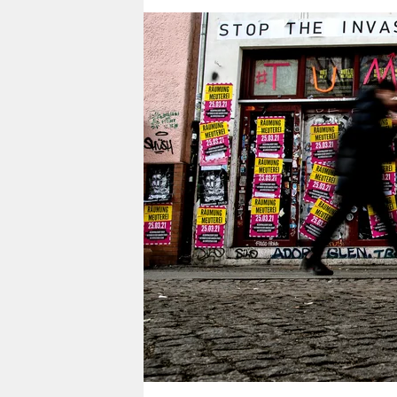
berlin
nord
wahrheit
verlag
verlag
veranstaltungen
shop
fragen & hilfe
unterstützen
abo
genossenschaft