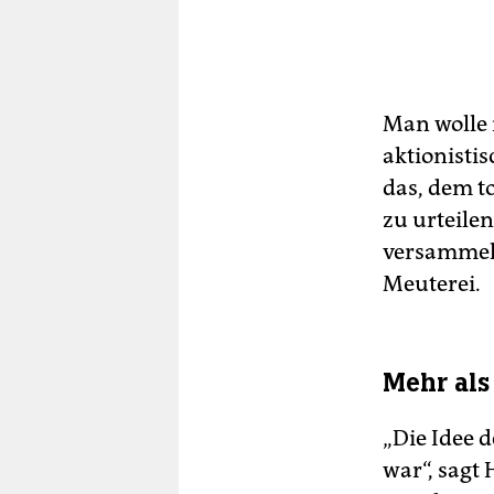
Man wolle 
aktionistis
das, dem t
zu urteile
versammelt
Meuterei.
Mehr als
„Die Idee d
war“, sagt 