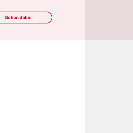
en
ug!“ – die
Schon dabei!
beheimatet
kleines