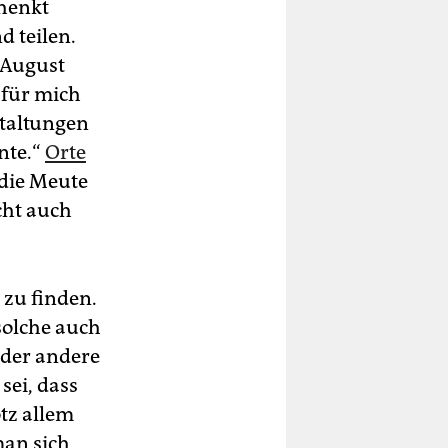
chenkt
d teilen.
m August
 für mich
staltungen
nte.“
Orte
s die Meute
cht auch
 zu finden.
solche auch
oder andere
sei, dass
otz allem
man sich