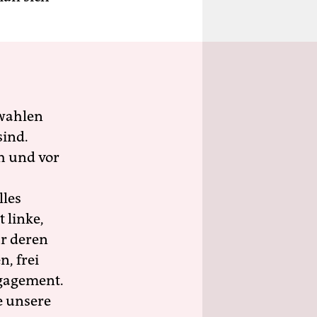
wahlen
sind.
h und vor
lles
 linke,
ür deren
n, frei
ngagement.
e unsere