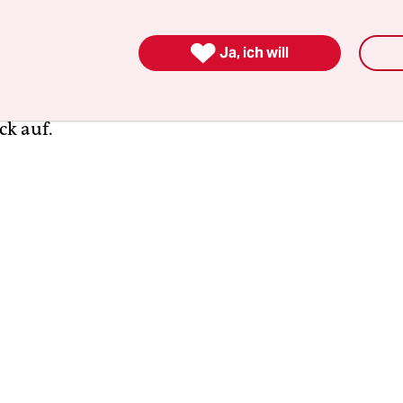
g vor den, immer noch leerstehenden, ehemalig

halten. Unter dem Motto „13 Jahre sind nicht gen
Ja, ich will
ar 12 Jahre lang in der Reichenberger Straße 85 
s Performancekollektiv „No budget, no skills“ ein 
ck auf.