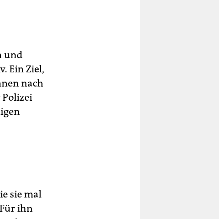
n und
. Ein Ziel,
innen nach
 Polizei
ligen
ie sie mal
 Für ihn