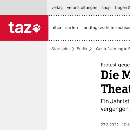
hautnavigation anspringen
hauptinhalt anspringen
footer anspringen
verlag
veranstaltungen
shop
fragen &
hitze
surfen
landtagswahl in sachse

taz zahl ich
taz zahl ich
Startseite
Berlin
Gentrifizierung in 
themen
politik
Protest geg
Die 
öko
Thea
gesellschaft
Ein Jahr is
kultur
vergangen.
sport
27.3.2022
10:4