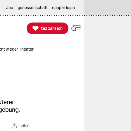
abo
genossenschaft
epaper login

taz zahl ich
taz zahl ich
cht wieder Theater
uterei
dgebung.
teilen