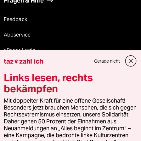
Fragen & Hilfe
Feedback
Aboservice
ePaper Login
taz
zahl ich
Gerade nicht

Downloads für Abonnierende
Links lesen, rechts
bekämpfen
© 2026 taz Verlags und Vertriebs GmbH
Mit doppelter Kraft für eine offene Gesellschaft!
Alle Rechte vorbehalten. Bei rechtlichen Fragen oder für Genehmigungen
wenden Sie sich bitte an
lizenzen@taz.de
Besonders jetzt brauchen Menschen, die sich gegen
Rechtsextremismus einsetzen, unsere Solidarität.
Daher gehen 50 Prozent der Einnahmen aus
Feedback
Redaktionsstatut
Kommune-Richtlinien
KI-
Neuanmeldungen an „Alles beginnt im Zentrum“ –
eine Kampagne, die bedrohte linke Kulturzentren
Leitlinie
Informant
Datenschutz
Impressum
AGB