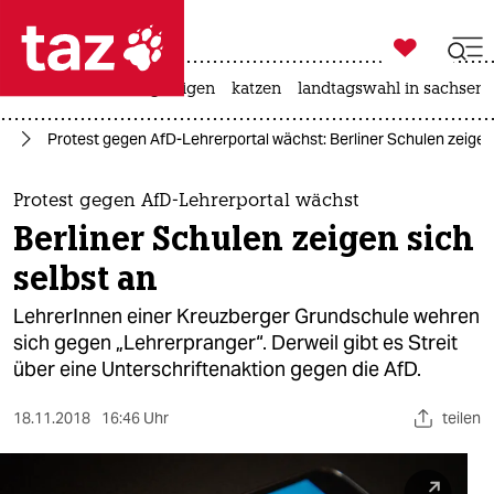

taz zahl ich
ceuta
hitze
bergsteigen
katzen
landtagswahl in sachsen-

taz zahl ich
lin
Protest gegen AfD-Lehrerportal wächst: Berliner Schulen zeigen 
taz zahl ich
themen
Protest gegen AfD-Lehrerportal wächst
Berliner Schulen zeigen sich
politik
selbst an
öko
LehrerInnen einer Kreuzberger Grundschule wehren
sich gegen „Lehrerpranger“. Derweil gibt es Streit
gesellschaft
über eine Unterschriftenaktion gegen die AfD.
kultur
18.11.2018
16:46 Uhr
teilen
sport