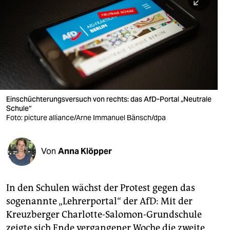
berlin
nord
wahrheit
verlag
verlag
Einschüchterungsversuch von rechts: das AfD-Portal „Neutrale
Schule“
veranstaltungen
Foto: picture alliance/Arne Immanuel Bänsch/dpa
shop
fragen & hilfe
Von
Anna Klöpper
unterstützen
In den Schulen wächst der Protest gegen das
abo
sogenannte „Lehrerportal“ der AfD: Mit der
genossenschaft
Kreuzberger Charlotte-Salomon-Grundschule
zeigte sich Ende vergangener Woche die zweite