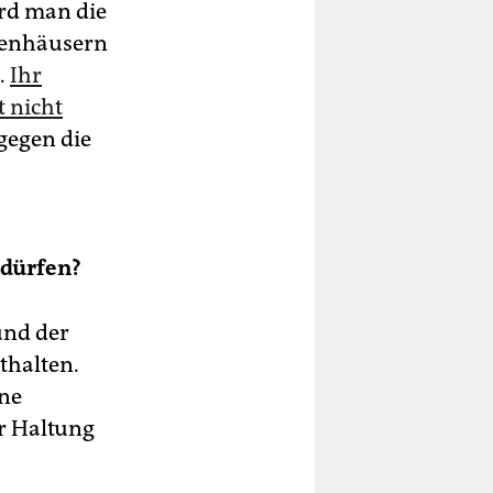
rd man die
kenhäusern
.
Ihr
t nicht
 gegen die
 dürfen?
und der
thalten.
ine
er Haltung