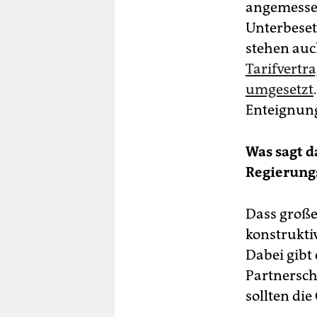
angemessen
Unterbeset
stehen auc
Tarifvertr
umgesetzt
Enteignung
Was sagt 
Regierungs
Dass große
konstrukti
Dabei gibt
Partnersch
sollten di