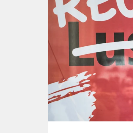
berlin
nord
wahrheit
verlag
verlag
veranstaltungen
shop
fragen & hilfe
unterstützen
abo
genossenschaft