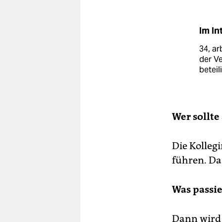
Im In
34, ar
der V
beteil
Wer sollte
Die Kolleg
führen. Da
Was passie
Dann wird 