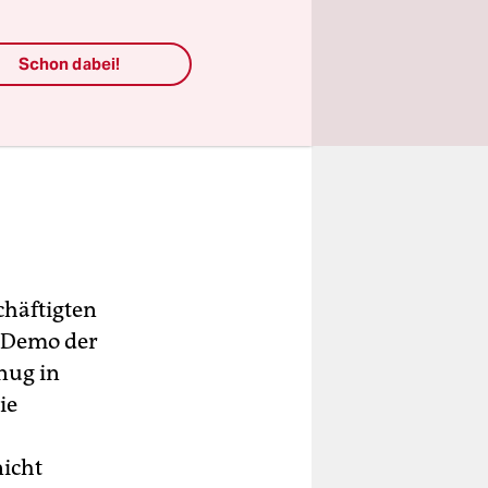
Schon dabei!
chäftigten
r Demo der
enug in
ie
nicht