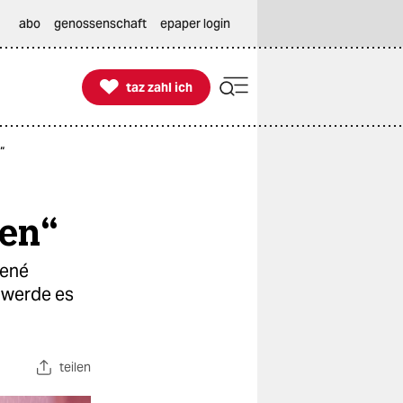
abo
genossenschaft
epaper login

taz zahl ich
taz zahl ich
“
hen“
René
 werde es
teilen