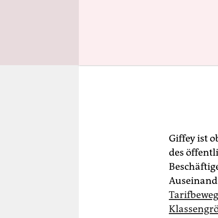
Giffey ist
des öffent
Beschäftige
Auseinande
Tarifbeweg
Klassengr