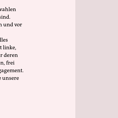
wahlen
sind.
h und vor
lles
 linke,
ür deren
n, frei
ngagement.
e unsere