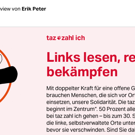
rview von
Erik Peter
Arnsburg, Sie rufen den DGB dazu auf, die Regi
taz
zahl ich

terin als Rednerin von der 1. Mai-Demo auszul
Giffey der Klassenfeind?
Links lesen, r
bekämpfen
burg:
Nein, das sind immer noch die Besitzer der
smittel.
Mit doppelter Kraft für eine offene G
nn also das Problem?
brauchen Menschen, die sich vor O
einsetzen, unsere Solidarität. Die ta
beginnt im Zentrum“. 50 Prozent a
bei taz zahl ich gehen – bis zum 30
die linke, selbstverwaltete Orte unte
bevor sie verschwinden. Sind Sie da