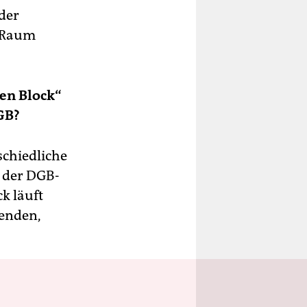
der
n Raum
en Block“
GB?
schiedliche
l der DGB-
k läuft
henden,