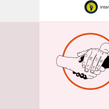
epaper login
Inte
taz: Herr 
Bürgermeis
Franziska 
René Arns
Produktion
Was ist da