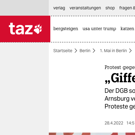
hautnavigation anspringen
hauptinhalt anspringen
footer anspringen
verlag
veranstaltungen
shop
fragen &
bergsteigen
usa unter trump
katzen

taz zahl ich
taz zahl ich
Startseite
Berlin
1. Mai in Berlin
themen
politik
Protest gege
„Giff
öko
Der DGB sol
gesellschaft
Arnsburg v
Proteste g
kultur
sport
28.4.2022
14:5