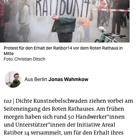
berlin
nord
wahrheit
verlag
Protest für den Erhalt der Ratibor14 vor dem Roten Rathaus in
verlag
Mitte
Foto: Christian Ditsch
veranstaltungen
shop
Aus Berlin
Jonas Wahmkow
fragen & hilfe
taz
| Dichte Kunstnebelschwaden ziehen vorbei am
unterstützen
Seiteneingang des Roten Rathauses. Am frühen
abo
morgen haben sich rund 50 Handwerker*innen
und Unterstützer*innen der Initiative Areal
genossenschaft
Ratibor 14 versammelt, um für den Erhalt ihres