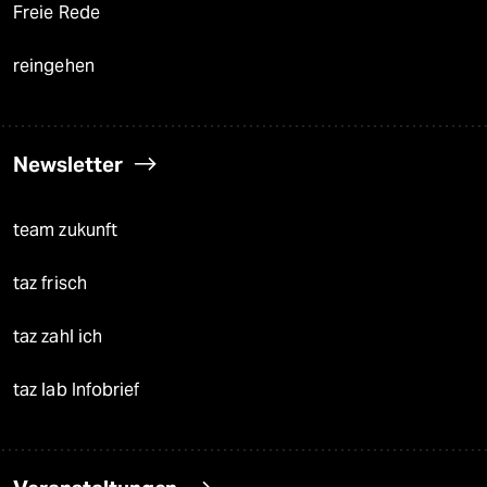
Freie Rede
reingehen
Newsletter
team zukunft
taz frisch
taz zahl ich
taz lab Infobrief