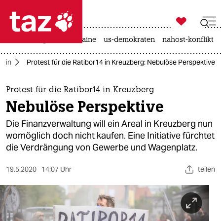

taz zahl ich
hitze
krieg in der ukraine
us-demokraten
nahost-konflikt

taz zahl ich
rlin
Protest für die Ratibor14 in Kreuzberg: Nebulöse Perspektive
taz zahl ich
themen
Protest für die Ratibor14 in Kreuzberg
Nebulöse Perspektive
politik
Die Finanzverwaltung will ein Areal in Kreuzberg nun
öko
womöglich doch nicht kaufen. Eine Initiative fürchtet
die Verdrängung von Gewerbe und Wagenplatz.
gesellschaft
19.5.2020
14:07 Uhr
teilen
kultur
sport