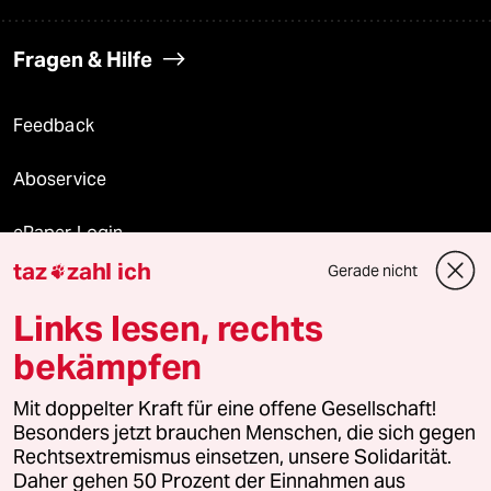
Fragen & Hilfe
Feedback
Aboservice
ePaper Login
taz
zahl ich
Gerade nicht

Downloads für Abonnierende
Links lesen, rechts
bekämpfen
© 2026 taz Verlags und Vertriebs GmbH
Mit doppelter Kraft für eine offene Gesellschaft!
Alle Rechte vorbehalten. Bei rechtlichen Fragen oder für Genehmigungen
wenden Sie sich bitte an
lizenzen@taz.de
Besonders jetzt brauchen Menschen, die sich gegen
Rechtsextremismus einsetzen, unsere Solidarität.
Daher gehen 50 Prozent der Einnahmen aus
Feedback
Redaktionsstatut
Kommune-Richtlinien
KI-