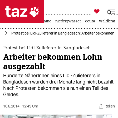

taz zahl ich
hitze
krieg in der ukraine
niedrigwasser
ceuta
waldbrän

taz zahl ich
it
Protest bei Lidl-Zulieferer in Bangladesch: Arbeiter bekommen 
taz zahl ich
themen
Protest bei Lidl-Zulieferer in Bangladesch
Arbeiter bekommen Lohn
politik
ausgezahlt
öko
Hunderte NäherInnen eines Lidl-Zulieferers in
Bangladesch wurden drei Monate lang nicht bezahlt.
gesellschaft
Nach Protesten bekommen sie nun einen Teil des
Geldes.
kultur
sport
10.8.2014
12:49 Uhr
teilen