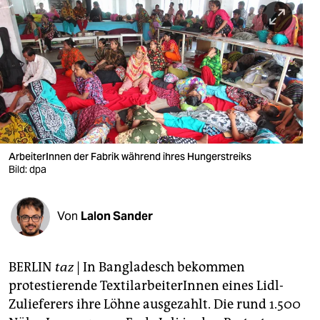
berlin
nord
wahrheit
verlag
verlag
veranstaltungen
ArbeiterInnen der Fabrik während ihres Hungerstreiks
Bild: dpa
shop
fragen & hilfe
Von
Lalon Sander
unterstützen
BERLIN
taz
| In Bangladesch bekommen
abo
protestierende TextilarbeiterInnen eines Lidl-
genossenschaft
Zulieferers ihre Löhne ausgezahlt. Die rund 1.500