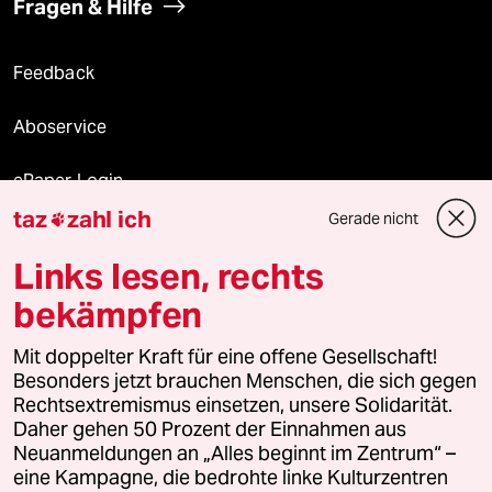
Fragen & Hilfe
Feedback
Aboservice
ePaper Login
taz
zahl ich
Gerade nicht

Downloads für Abonnierende
Links lesen, rechts
bekämpfen
© 2026 taz Verlags und Vertriebs GmbH
Alle Rechte vorbehalten. Bei rechtlichen Fragen oder für Genehmigungen
Mit doppelter Kraft für eine offene Gesellschaft!
wenden Sie sich bitte an
lizenzen@taz.de
Besonders jetzt brauchen Menschen, die sich gegen
Rechtsextremismus einsetzen, unsere Solidarität.
Daher gehen 50 Prozent der Einnahmen aus
Feedback
Redaktionsstatut
Kommune-Richtlinien
KI-
Neuanmeldungen an „Alles beginnt im Zentrum“ –
eine Kampagne, die bedrohte linke Kulturzentren