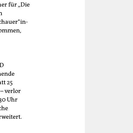
er für „Die
n
haue­r*in­
ekommen,
RD
enende
tt 25
– verlor
.30 Uhr
che
rweitert.