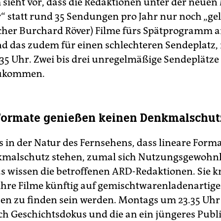
 sieht vor, dass die Redaktionen unter der neue
“ statt rund 35 Sendungen pro Jahr nur noch „gel
cher Burchard Röver) Filme fürs Spätprogramm
und das zudem für einen schlechteren Sendeplatz,
.35 Uhr. Zwei bis drei unregelmäßige Sendeplätze 
zukommen.
Formate genießen keinen Denkmalschut
s in der Natur des Fernsehens, dass lineare Forma
kmalschutz stehen, zumal sich Nutzungsgewohn
s wissen die betroffenen ARD-Redak­tionen. Sie kr
 ihre Filme künftig auf gemischtwarenladenartig
en zu finden sein werden. Montags um 23.35 Uhr
h Geschichtsdokus und die an ein jüngeres Pub