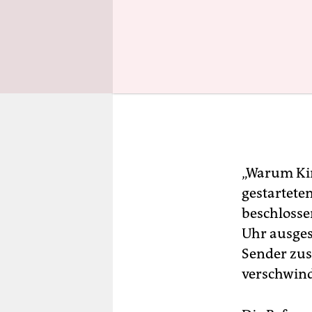
„Warum Kin
gestartete
beschloss
Uhr ausges
Sender zust
verschwind