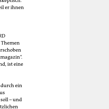
skeptisch.
il er ihnen
ARD
te Themen
verschoben
tmagazin“.
, ist eine
n durch ein
aus
soll – und
tzlichen