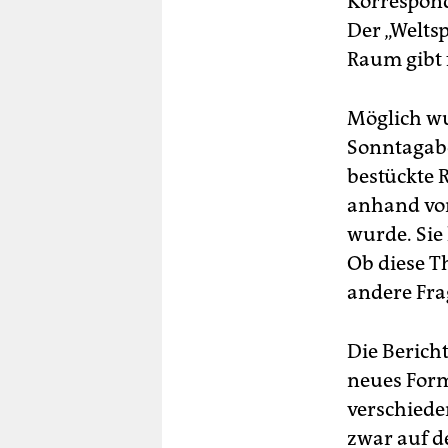
Korrespond
Der „Weltsp
Raum gibt 
Möglich w
Sonntagabe
bestückte R
anhand von
wurde. Sie
Ob diese T
andere Fra
Die Bericht
neues Form
verschiede
zwar auf d