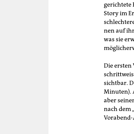
gerichtete 
Story im Er
schlechter
nen auf ih
was sie er
möglicherw
Die ersten
schrittwei
sichtbar. D
Minuten). 
aber seine
nach dem „
Vorabend-A