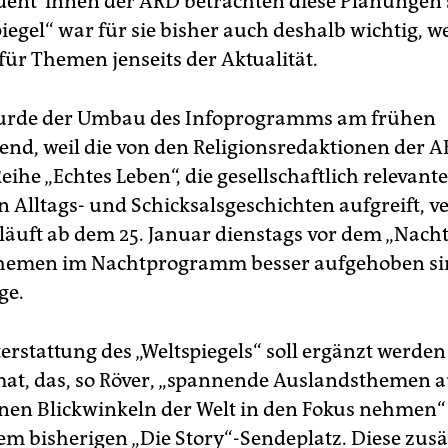
ent*innen der ARD betrachten diese Planungen 
iegel“ war für sie bisher auch deshalb wichtig, we
für Themen jenseits der Aktualität.
urde der Umbau des Infoprogramms am frühen
nd, weil die von den Religionsredaktionen der 
eihe „Echtes Leben“, die gesellschaftlich relevan
 Alltags- und Schicksalsgeschichten aufgreift, 
 läuft ab dem 25. Januar dienstags vor dem „Nach
hemen im Nachtprogramm besser aufgehoben sind
ge.
erstattung des „Welt­spiegels“ soll ergänzt werde
at, das, so Röver, „spannende Auslandsthemen 
nen Blickwinkeln der Welt in den Fokus nehmen“ 
em bisherigen „Die Story“-Sendeplatz. Diese zusä