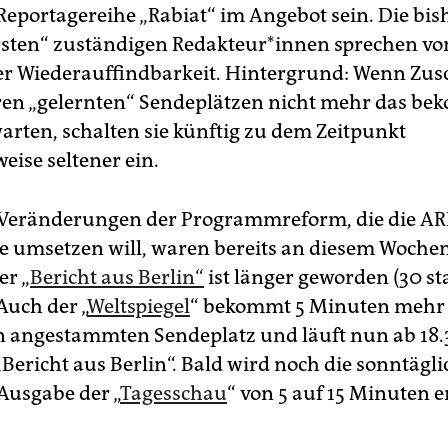
Reportagereihe „Rabiat“ im Angebot sein. Die bish
sten“ zuständigen Re­dak­teu­r*in­nen sprechen vo
er Wiederauffindbarkeit. Hintergrund: Wenn Zu­sc
ren „gelernten“ Sendeplätzen nicht mehr das b
warten, schalten sie künftig zu dem Zeitpunkt
eise seltener ein.
 Veränderungen der Programmreform, die die A
se umsetzen will, waren bereits an diesem Woch
er „
Bericht aus Berlin“
ist länger geworden (30 sta
Auch der „
Weltspiegel
“ bekommt 5 Minuten mehr 
n angestammten Sendeplatz und läuft nun ab 18
Bericht aus Berlin“. Bald wird noch die sonntägli
usgabe der „
Tagesschau
“ von 5 auf 15 Minuten e