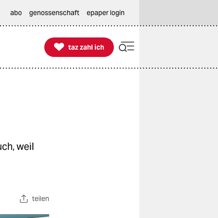
abo
genossenschaft
epaper login

taz zahl ich
taz zahl ich
ch, weil
teilen