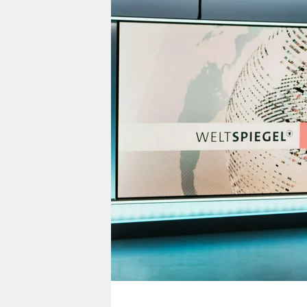
berlin
nord
wahrheit
verlag
verlag
veranstaltungen
shop
fragen & hilfe
unterstützen
abo
genossenschaft