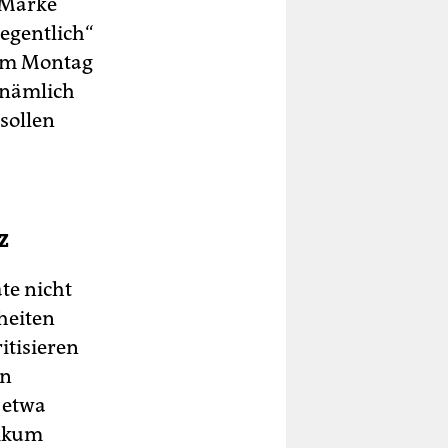
n Marke
egentlich“
 am Montag
 nämlich
sollen
z
te nicht
heiten
itisieren
en
 etwa
likum