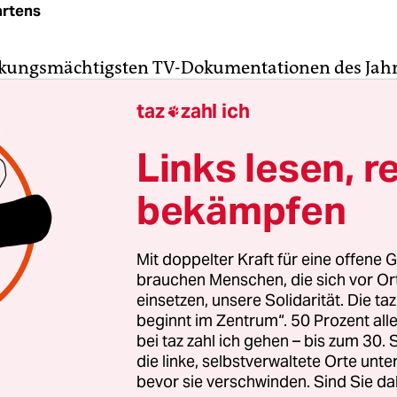
rtens
kungsmächtigsten TV-Dokumentationen des Jahr
 in der ARD ausgestrahlte Film „Warum Kinder ke
taz
zahl ich

ind“. Die WDR-Doku berichtete über fragwürdig
hungen von Psychopharmaka durch einen Bonne
Links lesen, r
iater. Dieser Film über die, wie es in der taz hie
bekämpfen
Pädagogik 2.0“
zog Strafanzeigen gegen den Psyc
 weitere Opfer meldeten sich, Folgebeiträge in M
, „Monitor“) wurden möglich.
Mit doppelter Kraft für eine offene G
brauchen Menschen, die sich vor O
einsetzen, unsere Solidarität. Die ta
beginnt im Zentrum“. 50 Prozent a
bei taz zahl ich gehen – bis zum 30
die linke, selbstverwaltete Orte unte
bevor sie verschwinden. Sind Sie da