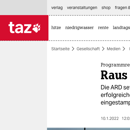
hautnavigation anspringen
hauptinhalt anspringen
footer anspringen
verlag
veranstaltungen
shop
fragen &
hitze
niedrigwasser
rente
landtags

taz zahl ich
taz zahl ich
Startseite
Gesellschaft
Medien
themen
politik
Programmref
Raus
öko
Die ARD set
gesellschaft
erfolgreich
eingestamp
kultur
sport
10.1.2022
12:0