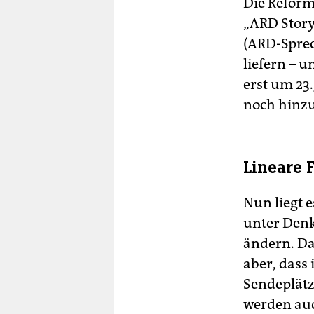
Die Reform
„ARD Story
(ARD-Spre
liefern – 
erst um 23
noch hin
Lineare 
Nun liegt e
unter Den
ändern. Da
aber, dass
Sendeplätz
werden auc