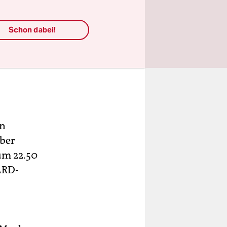
Schon dabei!
en
ober
um 22.50
ARD-