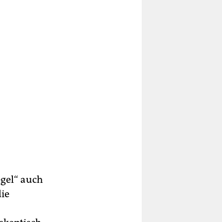
egel“ auch
die