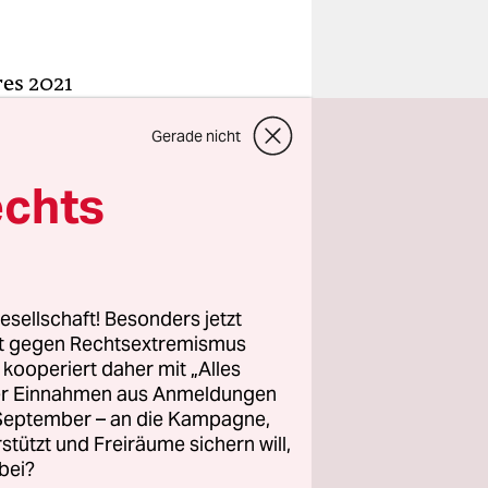
es 2021
ine
Gerade nicht
e
r
echts
ß,
hiater
agazinen
esellschaft! Besonders jetzt
rt gegen Rechtsextremismus
z kooperiert daher mit „Alles
ller Einnahmen aus Anmeldungen
. September – an die Kampagne,
rstützt und Freiräume sichern will,
bei?