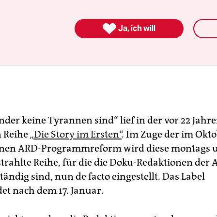

Ja, ich will
der keine Tyrannen sind“ lief in der vor 22 Jahr
n Reihe
„Die Story im Ersten“
. Im Zuge der im Okt
enen ARD-Programmreform wird diese montags 
trahlte Reihe, für die die Doku-Redaktionen der 
ändig sind, nun de facto eingestellt. Das Label
et nach dem 17. Januar.