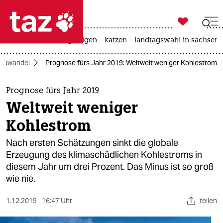

taz zahl ich
ceuta
hitze
bergsteigen
katzen
landtagswahl in sachsen-

taz zahl ich
imawandel
Prognose fürs Jahr 2019: Weltweit weniger Kohlestrom
taz zahl ich
themen
Prognose fürs Jahr 2019
Weltweit weniger
politik
Kohlestrom
öko
Nach ersten Schätzungen sinkt die globale
Erzeugung des klimaschädlichen Kohlestroms in
gesellschaft
diesem Jahr um drei Prozent. Das Minus ist so groß
wie nie.
kultur
sport
1.12.2019
16:47 Uhr
teilen