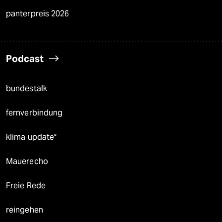
panterpreis 2026
Podcast
bundestalk
fernverbindung
klima update°
Mauerecho
Freie Rede
reingehen