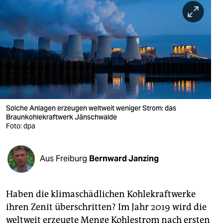
berlin
nord
wahrheit
verlag
verlag
veranstaltungen
Solche Anlagen erzeugen weltweit weniger Strom: das
Braunkohlekraftwerk Jänschwalde
Foto: dpa
shop
fragen & hilfe
Aus Freiburg
Bernward Janzing
unterstützen
abo
Haben die klimaschädlichen Kohlekraftwerke
genossenschaft
ihren Zenit überschritten? Im Jahr 2019 wird die
weltweit erzeugte Menge Kohlestrom nach ersten