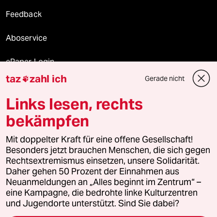
Feedback
Aboservice
ePaper Login
taz
zahl ich
Gerade nicht

Downloads für Abonnierende
Links lesen, rechts
bekämpfen
© 2026 taz Verlags und Vertriebs GmbH
Alle Rechte vorbehalten. Bei rechtlichen Fragen oder für Genehmigungen
Mit doppelter Kraft für eine offene Gesellschaft!
wenden Sie sich bitte an
lizenzen@taz.de
Besonders jetzt brauchen Menschen, die sich gegen
Rechtsextremismus einsetzen, unsere Solidarität.
Daher gehen 50 Prozent der Einnahmen aus
Feedback
Redaktionsstatut
Kommune-Richtlinien
KI-
Neuanmeldungen an „Alles beginnt im Zentrum“ –
eine Kampagne, die bedrohte linke Kulturzentren
Leitlinie
Informant
Datenschutz
Impressum
AGB
und Jugendorte unterstützt. Sind Sie dabei?