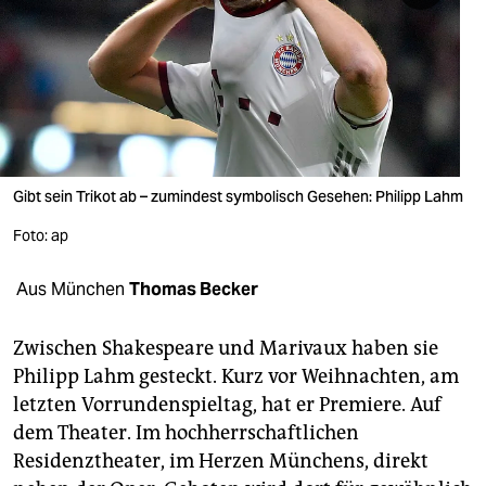
berlin
nord
wahrheit
verlag
verlag
Gibt sein Trikot ab – zumindest symbolisch Gesehen: Philipp Lahm
veranstaltungen
Foto: ap
shop
Aus München
Thomas Becker
fragen & hilfe
Zwischen Shakespeare und Marivaux haben sie
unterstützen
Philipp Lahm gesteckt. Kurz vor Weihnachten, am
letzten Vorrundenspieltag, hat er Premiere. Auf
abo
dem Theater. Im hochherrschaftlichen
genossenschaft
Residenztheater, im Herzen Münchens, direkt