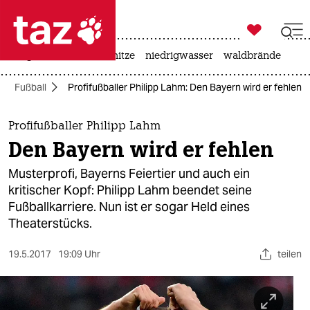

taz zahl ich
krieg in der ukraine
hitze
niedrigwasser
waldbrände

taz zahl ich
Fußball
Profifußballer Philipp Lahm: Den Bayern wird er fehlen
taz zahl ich
themen
Profifußballer Philipp Lahm
Den Bayern wird er fehlen
politik
Musterprofi, Bayerns Feiertier und auch ein
öko
kritischer Kopf: Philipp Lahm beendet seine
Fußballkarriere. Nun ist er sogar Held eines
gesellschaft
Theaterstücks.
kultur
19.5.2017
19:09 Uhr
teilen
sport