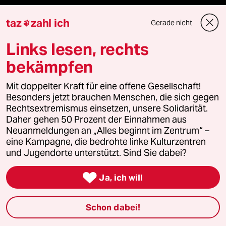
taz FUTURZWEI
taz
zahl ich
Gerade nicht

Le Monde diplomatique
Links lesen, rechts
bekämpfen
taz Archiv
Mit doppelter Kraft für eine offene Gesellschaft!
Besonders jetzt brauchen Menschen, die sich gegen
Rechtsextremismus einsetzen, unsere Solidarität.
Mehr taz Angebote
Daher gehen 50 Prozent der Einnahmen aus
Neuanmeldungen an „Alles beginnt im Zentrum“ –
eine Kampagne, die bedrohte linke Kulturzentren
Reisen
und Jugendorte unterstützt. Sind Sie dabei?
Kantine

Ja, ich will
Shop
Schon dabei!
Anzeigen