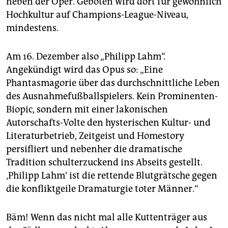
neben der Oper. Geboten wird dort für gewöhnlich
epaper login
Hochkultur auf Champions-League-Niveau,
mindestens.
Am 16. Dezember also „Philipp Lahm“.
Angekündigt wird das Opus so: „Eine
Phantasmagorie über das durchschnittliche Leben
des Ausnahmefußballspielers. Kein Prominenten-
Biopic, sondern mit einer lakonischen
Autorschafts-Volte den hysterischen Kultur- und
Literaturbetrieb, Zeitgeist und Homestory
persifliert und nebenher die dramatische
Tradition schulterzuckend ins Abseits gestellt.
‚Philipp Lahm‘ ist die rettende Blutgrätsche gegen
die konfliktgeile Dramaturgie toter Männer.“
Bäm! Wenn das nicht mal alle Kuttenträger aus