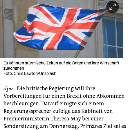
berlin
nord
wahrheit
verlag
verlag
veranstaltungen
Es könnten stürmische Zeiten auf die Briten und ihre Wirtschaft
zukommen
shop
Foto: Chris Lawton/Unsplash
fragen & hilfe
dpa
| Die britische Regierung will ihre
Vorbereitungen für einen Brexit ohne Abkommen
unterstützen
beschleunigen. Darauf einigte sich einem
abo
Regierungssprecher zufolge das Kabinett von
Premierministerin Theresa May bei einer
genossenschaft
Sondersitzung am Donnerstag. Primäres Ziel sei es