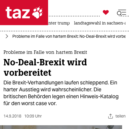

taz zahl ich
nahost-konflikt
usa unter trump
landtagswahl in sachsen-an

taz zahl ich
it
Probleme im Falle von hartem Brexit: No-Deal-Brexit wird vorbere
taz zahl ich
themen
Probleme im Falle von hartem Brexit
No-Deal-Brexit wird
politik
vorbereitet
öko
Die Brexit-Verhandlungen laufen schleppend. Ein
harter Ausstieg wird wahrscheinlicher. Die
gesellschaft
britischen Behörden legen einen Hinweis-Katalog
für den worst case vor.
kultur
sport
14.9.2018
10:09 Uhr
teilen