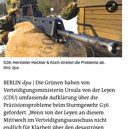
berlin
nord
wahrheit
verlag
verlag
veranstaltungen
G36: Hersteller Heckler & Koch streitet die Probleme ab.
Bild: dpa
shop
BERLIN
dpa
| Die Grünen haben von
fragen & hilfe
Verteidigungsministerin Ursula von der Leyen
unterstützen
(CDU) umfassende Aufklärung über die
Präzisionsprobleme beim Sturmgewehr G36
abo
gefordert. „Wenn von der Leyen an diesem
genossenschaft
Mittwoch im Verteidigungsausschuss nicht
endlich für Klarheit über den desaströsen