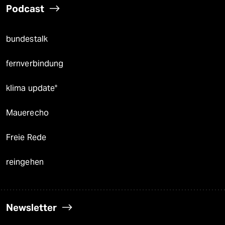
Podcast
bundestalk
fernverbindung
klima update°
Mauerecho
Freie Rede
reingehen
Newsletter