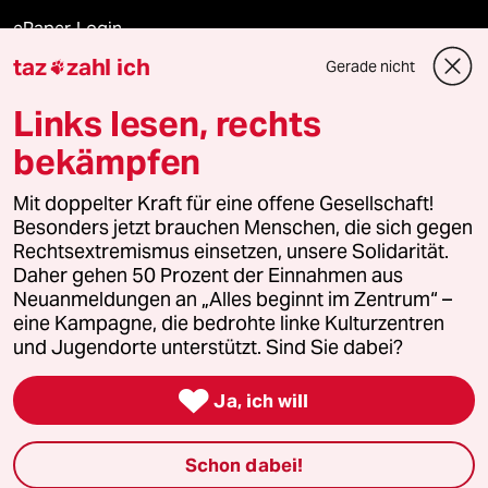
ePaper Login
taz
zahl ich
Gerade nicht

Downloads für Abonnierende
Links lesen, rechts
bekämpfen
© 2026 taz Verlags und Vertriebs GmbH
Mit doppelter Kraft für eine offene Gesellschaft!
Alle Rechte vorbehalten. Bei rechtlichen Fragen oder für Genehmigungen
wenden Sie sich bitte an
lizenzen@taz.de
Besonders jetzt brauchen Menschen, die sich gegen
Rechtsextremismus einsetzen, unsere Solidarität.
Daher gehen 50 Prozent der Einnahmen aus
Feedback
Redaktionsstatut
Kommune-Richtlinien
KI-
Neuanmeldungen an „Alles beginnt im Zentrum“ –
eine Kampagne, die bedrohte linke Kulturzentren
Leitlinie
Informant
Datenschutz
Impressum
AGB
und Jugendorte unterstützt. Sind Sie dabei?
Seitenwende
Einwilligungen widerrufen (Ads)

Ja, ich will
Schon dabei!