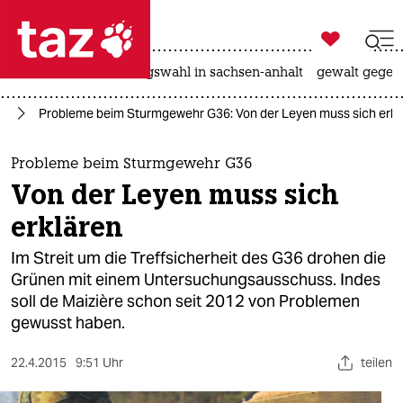

taz zahl ich
hitze
surfen
landtagswahl in sachsen-anhalt
gewalt gegen

taz zahl ich
hr
Probleme beim Sturmgewehr G36: Von der Leyen muss sich erkl
taz zahl ich
themen
Probleme beim Sturmgewehr G36
Von der Leyen muss sich
politik
erklären
öko
Im Streit um die Treffsicherheit des G36 drohen die
Grünen mit einem Untersuchungsausschuss. Indes
gesellschaft
soll de Maizière schon seit 2012 von Problemen
gewusst haben.
kultur
sport
22.4.2015
9:51 Uhr
teilen