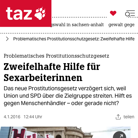

taz zahl ich
hitze
surfen
landtagswahl in sachsen-anhalt
gewalt gegen

taz zahl ich
nd
Problematisches Prostitutionsschutzgesetz: Zweifelhafte Hilfe f
taz zahl ich
themen
Problematisches Prostitutionsschutzgesetz
Zweifelhafte Hilfe für
politik
Sexarbeiterinnen
öko
Das neue Prostitutionsgesetz verzögert sich, weil
Union und SPD über die Zielgruppe streiten. Hilft es
gesellschaft
gegen Menschenhändler – oder gerade nicht?
kultur
4.1.2016
12:44 Uhr
teilen
sport