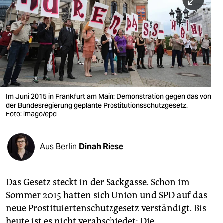
berlin
nord
wahrheit
verlag
verlag
Im Juni 2015 in Frankfurt am Main: Demonstration gegen das von
der Bundesregierung geplante Prostitutionsschutzgesetz.
veranstaltungen
Foto: imago/epd
shop
fragen & hilfe
Aus Berlin
Dinah Riese
unterstützen
Das Gesetz steckt in der Sackgasse. Schon im
abo
Sommer 2015 hatten sich Union und SPD auf das
genossenschaft
neue Prostituiertenschutzgesetz verständigt. Bis
heute ist es nicht verabschiedet: Die