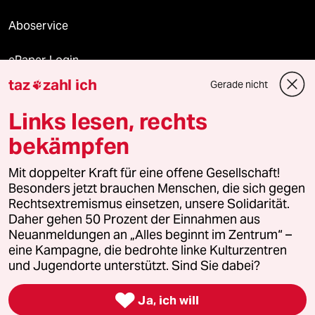
Aboservice
ePaper Login
taz
zahl ich
Gerade nicht

Downloads für Abonnierende
Links lesen, rechts
bekämpfen
© 2026 taz Verlags und Vertriebs GmbH
Mit doppelter Kraft für eine offene Gesellschaft!
Alle Rechte vorbehalten. Bei rechtlichen Fragen oder für Genehmigungen
wenden Sie sich bitte an
lizenzen@taz.de
Besonders jetzt brauchen Menschen, die sich gegen
Rechtsextremismus einsetzen, unsere Solidarität.
Daher gehen 50 Prozent der Einnahmen aus
Feedback
Redaktionsstatut
Kommune-Richtlinien
KI-
Neuanmeldungen an „Alles beginnt im Zentrum“ –
eine Kampagne, die bedrohte linke Kulturzentren
Leitlinie
Informant
Datenschutz
Impressum
AGB
und Jugendorte unterstützt. Sind Sie dabei?
Seitenwende
Einwilligungen widerrufen (Ads)

Ja, ich will