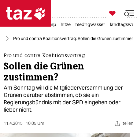

taz zahl ich
katzen
usa unter trump
hitze
niedrigwasser
landtagswahl

taz zahl ich
rg
Pro und contra Koalitionsvertrag: Sollen die Grünen zustimmen?
taz zahl ich
themen
Pro und contra Koalitionsvertrag
Sollen die Grünen
politik
zustimmen?
öko
Am Sonntag will die Mitgliederversammlung der
Grünen darüber abstimmen, ob sie ein
gesellschaft
Regierungsbündnis mit der SPD eingehen oder
lieber nicht.
kultur
sport
11.4.2015
10:05 Uhr
teilen