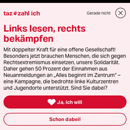
taz
zahl ich
Gerade nicht

Mehr taz Angebote
Links lesen, rechts
Reisen
bekämpfen
Kantine
Mit doppelter Kraft für eine offene Gesellschaft!
Besonders jetzt brauchen Menschen, die sich gegen
Rechtsextremismus einsetzen, unsere Solidarität.
Shop
Daher gehen 50 Prozent der Einnahmen aus
Neuanmeldungen an „Alles beginnt im Zentrum“ –
Anzeigen
eine Kampagne, die bedrohte linke Kulturzentren
und Jugendorte unterstützt. Sind Sie dabei?

Ja, ich will
Fragen & Hilfe
Schon dabei!
Feedback