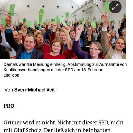
berlin
nord
wahrheit
verlag
verlag
veranstaltungen
Damals war die Meinung einhellig: Abstimmung zur Aufnahme von
Koalitionsverhandlungen mit der SPD am 18. Februar.
shop
Bild: dpa
fragen & hilfe
Von
Sven-Michael Veit
unterstützen
PRO
abo
Grüner wird es nicht. Nicht mit dieser SPD, nicht
genossenschaft
mit Olaf Scholz. Der ließ sich in beinharten