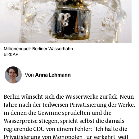
berlin
nord
wahrheit
verlag
Millionenquell: Berliner Wasserhahn
verlag
Bild: AP
veranstaltungen
Von
Anna Lehmann
shop
fragen & hilfe
Berlin wünscht sich die Wasserwerke zurück. Neun
unterstützen
Jahre nach der teilweisen Privatisierung der Werke,
in denen die Gewinne sprudelten und die
abo
Wasserpreise stiegen, spricht selbst die damals
genossenschaft
regierende CDU von einem Fehler: "Ich halte die
Privatisierung von Monopolen für verkehrt, weil