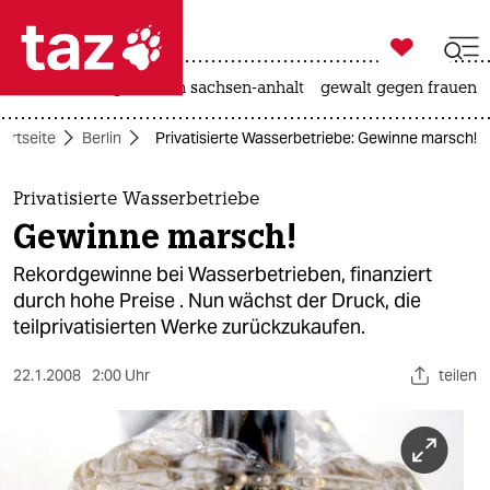

taz zahl ich
hitze
landtagswahl in sachsen-anhalt
gewalt gegen frauen

taz zahl ich
tartseite
Berlin
Privatisierte Wasserbetriebe: Gewinne marsch!
taz zahl ich
themen
Privatisierte Wasserbetriebe
Gewinne marsch!
politik
Rekordgewinne bei Wasserbetrieben, finanziert
öko
durch hohe Preise . Nun wächst der Druck, die
teilprivatisierten Werke zurückzukaufen.
gesellschaft
22.1.2008
2:00 Uhr
teilen
kultur
sport