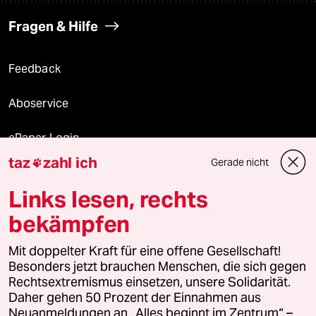
Fragen & Hilfe
Feedback
Aboservice
ePaper Login
taz
zahl ich
Gerade nicht

Downloads für Abonnierende
Links lesen, rechts
bekämpfen
© 2026 taz Verlags und Vertriebs GmbH
Alle Rechte vorbehalten. Bei rechtlichen Fragen oder für Genehmigungen
Mit doppelter Kraft für eine offene Gesellschaft!
wenden Sie sich bitte an
lizenzen@taz.de
Besonders jetzt brauchen Menschen, die sich gegen
Rechtsextremismus einsetzen, unsere Solidarität.
Daher gehen 50 Prozent der Einnahmen aus
Feedback
Redaktionsstatut
Kommune-Richtlinien
KI-
Neuanmeldungen an „Alles beginnt im Zentrum“ –