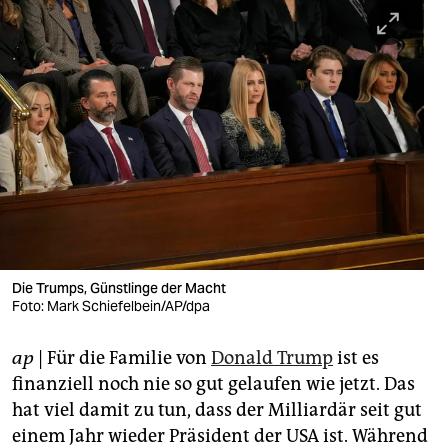
berlin
nord
wahrheit
verlag
verlag
veranstaltungen
shop
Die Trumps, Günstlinge der Macht
fragen & hilfe
Foto: Mark Schiefelbein/AP/dpa
unterstützen
ap
| Für die Familie von
Donald Trump
ist es
abo
finanziell noch nie so gut gelaufen wie jetzt. Das
hat viel damit zu tun, dass der Milliardär seit gut
genossenschaft
einem Jahr wieder Präsident der USA ist. Während