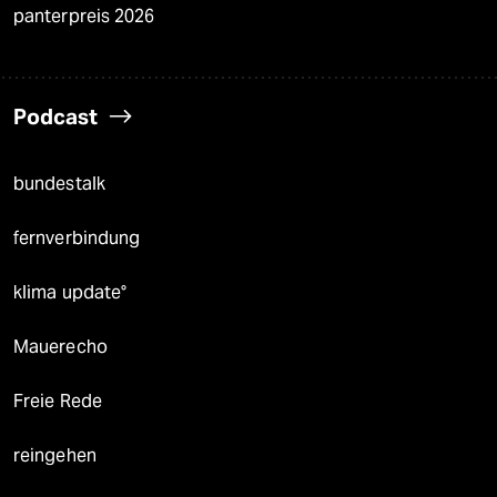
panterpreis 2026
Podcast
bundestalk
fernverbindung
klima update°
Mauerecho
Freie Rede
reingehen