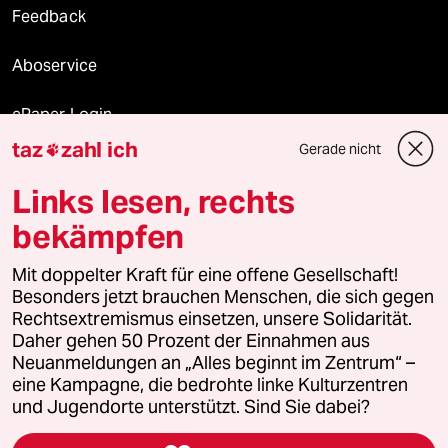
Feedback
Aboservice
ePaper Login
taz
zahl ich
Gerade nicht

Downloads für Abonnierende
Links lesen, rechts
bekämpfen
© 2026 taz Verlags und Vertriebs GmbH
Alle Rechte vorbehalten. Bei rechtlichen Fragen oder für Genehmigungen
Mit doppelter Kraft für eine offene Gesellschaft!
wenden Sie sich bitte an
lizenzen@taz.de
Besonders jetzt brauchen Menschen, die sich gegen
Rechtsextremismus einsetzen, unsere Solidarität.
Daher gehen 50 Prozent der Einnahmen aus
Feedback
Redaktionsstatut
Kommune-Richtlinien
KI-
Neuanmeldungen an „Alles beginnt im Zentrum“ –
eine Kampagne, die bedrohte linke Kulturzentren
Leitlinie
Informant
Datenschutz
Impressum
AGB
und Jugendorte unterstützt. Sind Sie dabei?
Seitenwende
Einwilligungen widerrufen (Ads)