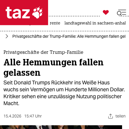

taz zahl ich
hitze
niedrigwasser
rente
landtagswahl in sachsen-anhalt

taz zahl ich
mp
Privatgeschäfte der Trump-Familie: Alle Hemmungen fallen gela
taz zahl ich
themen
Privatgeschäfte der Trump-Familie
Alle Hemmungen fallen
politik
gelassen
öko
Seit Donald Trumps Rückkehr ins Weiße Haus
wuchs sein Vermögen um Hunderte Millionen Dollar.
gesellschaft
Kritiker sehen eine unzulässige Nutzung politischer
Macht.
kultur
sport
15.4.2026
15:47 Uhr
teilen